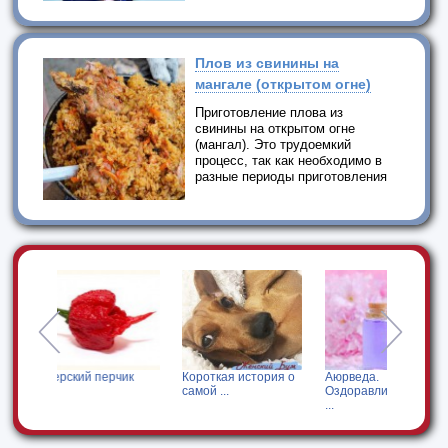
Плов из свинины на
мангале (открытом огне)
Приготовление плова из
свинины на открытом огне
(мангал). Это трудоемкий
процесс, так как необходимо в
разные периоды приготовления
чик
Короткая история о
Аюрведа.
Белковый десерт
самой ...
Оздоравливающие
без сахара ...
...