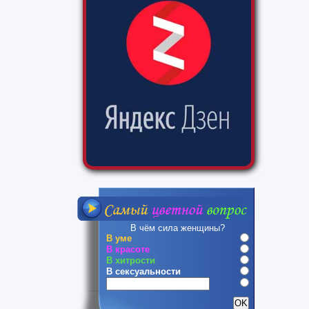
В чём сила женщины?
В уме
В красоте
В хитрости
В сексуальности