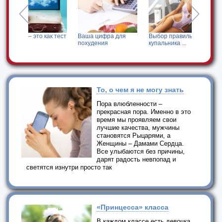
ак тест
Ваша цифра для
Выбор правильного
Зеркальный Look
похудения
купальника ...
То, о чем я не могу знать
Пора влюбленности –
прекрасная пора. Именно в это
время мы проявляем свои
лучшие качества, мужчины
становятся Рыцарями, а
Женщины – Дамами Сердца.
Все улыбаются без причины,
дарят радость невпопад и
светятся изнутри просто так
«Принцесса» класса
В каждом классе есть девочка,