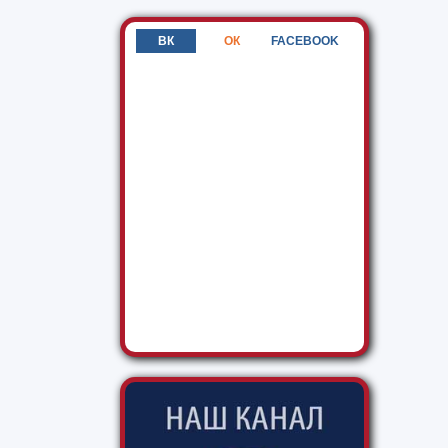
ВК
ОК
FACEBOOK