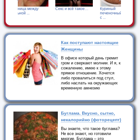
ду
Секс и всё такое…
Куриный
Стирать ли новы
печеночный паштет
вещи?
с ...
Как поступают настоящие
Женщины
В офисе который день гремит
гром и сверкают молнии. И я, к
сожалению, имею к этому
прямое отношение. Хочется
либо провалиться под стул,
либо наслать на окружающих
временную амнезию
Буглама. Вкусно, сытно,
некалорийно (фоторецепт)
Вы знаете, что такое буглама?
Не все знают, но готовили
многие. Буглама – это