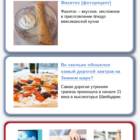
Фахитос (фоторецепт)
Фахитос – вкусное, несложное
в приготовление блюдо
мексиканской кухни
Во сколько обошелся
самый дорогой завтрак на
Земном шаре?
Самая дорогая утренняя
трапеза произошла в начале 21
века в высокогорье Швейцарии.