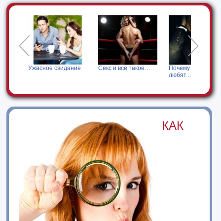
е!
Ужасное свидание
Секс и всё такое…
Почему женщины
любят ...
КАК