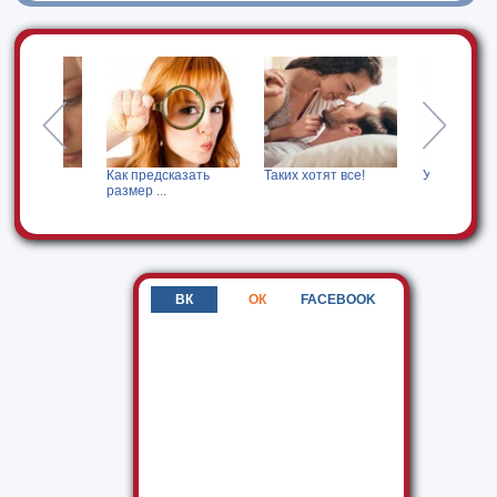
ить
Как предсказать
Таких хотят все!
Ужасное свидани
размер ...
ВК
ОК
FACEBOOK