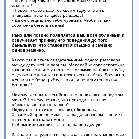
- Всё! Вычеркивай его из своей жизни! Он тебе
изменяет!
- Наверняка зависает со своими друганами в
пивнушке, пока ты здесь рыдаешь!
- Да он специально тебя мурыжит! Чтобы ты как
собачонка бегала за ним!
Рано или поздно появляется ваш возлюбленный и
озвучивает причину его поведения до того
банальную, что становится стыдно и смешно
одновременно.
Как-то раз я стала свидетельницей одного разговора
между девушкой и парнем. Молодой человек спокойно
говорил о том, что у него нет привычки не брать трубку
с целью отомстить или показать свою обиду. Дословно:
«Если я не беру трубку, значит, я не могу говорить».
Вот и всё!
Почему же нам так свойственно паниковать на пустом
месте? Почему первое, что приходит в голову
обязательно что-то плохое?
Подруга не отвечает – значит, обиделась;
Знакомый прошел мимо, не поздоровавшись – значит
ни во что, ни ставит меня:
Любимый не звонит – значит, нашел другую.
Как часто ненужные выводы оказывают нам медвежью