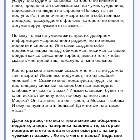
услугу. Мы судим о человеке, которого не видели в
лицо, предпочитая основываться на чужих суждениях;
обижаемся на людей не спросив «Почему ты так
поступил?», предпочитая «вариться» в собственных
догадках, рассуждаем о фильме, которого не видели,
аргументируя чужими отзывами…
Почему-то мы не умеем жить просто: доверяем
информации «сарафанного радио», но не можем
подойти и спросить. Или сами создаем себе
проблемы: ищем повод, обижаемся, носимся со своей
обидой как со списанной торбой, вместо того, чтобы
сказать «не делай так, пожалуйста, мне больно».
Как-то раз мой знакомый сказал мне «…ты не должна
так говорить! Иначе все подумают, что ты слабый
человек!…». Скажите мне, пожалуйста, будет ли по-
настоящему сильный человек бояться выглядеть
слабаком в чьих-то глазах? Иными словами, будет ли
слон искать причину того, почему на него лает
Моська? Он то знает, что он – слон, а Моська – собака.
И ему не нужно знать больше! Да и потом, кто такие
«все»?
Даже хорошо, что мы с тем знакомым общались
недолго, а ведь наверняка нашлись те, которые
поверили в его слова и стали смотреть на мир
чужими глазами… Хотя, с чего я взяла? Ведь всё