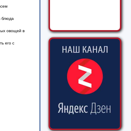
всем
в блюда
ных овощей в
ь его с