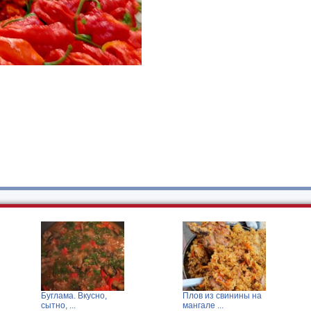
Плов из свинины на
О, крошка! Как же ты
мангале ...
хороша!