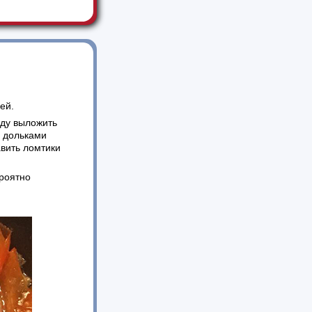
с ..
ей.
ду выложить
й дольками
авить ломтики
роятно