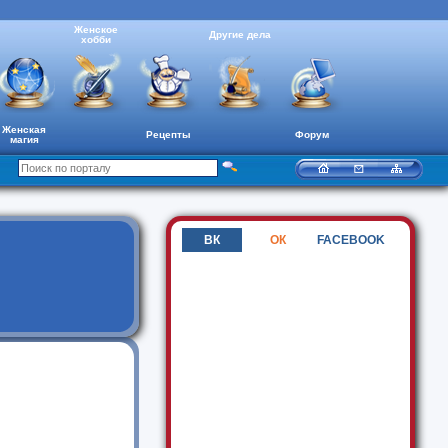
Женское
Другие дела
хобби
Женская
Рецепты
Форум
магия
ВК
ОК
FACEBOOK