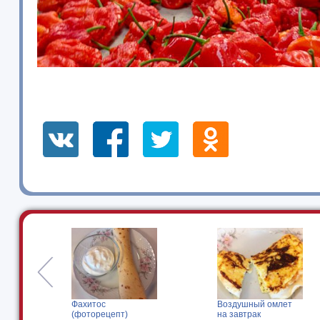
Воздушный омлет
Буглама. Вкусно,
на завтрак
сытно, ...