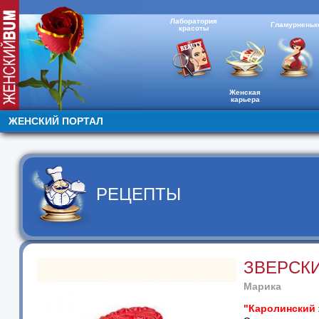
Лаборатория
Гламурненьк
красоты
Женская
карьера
ЖЕНСКИЙ ПОРТАЛ
РЕЦЕПТЫ
ЗВЕРСК
Марика
"Каролинский