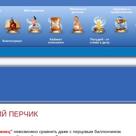
Мамочки и
Здоровье и
о
Мой мужчина
деточки
профилактика
Кабинет
Похудей - от
Книгосериал
психолога
слова к делу
ИЙ ПЕРЧИК
 жнец"
невозможно сравнить даже с перцовым баллончиком.