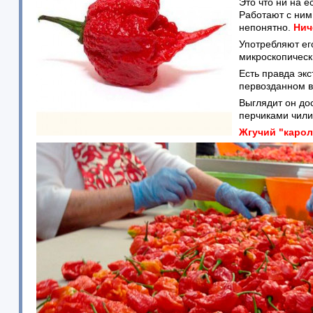
Это что ни на 
Работают с ним
непонятно.
Нич
Употребляют ег
микроскопическ
Есть правда эк
первозданном в
Выглядит он дос
перчиками чили
Жгучий "карол