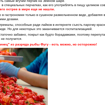
есть самый жгучий перчик на Земном шаре.
 в специальных перчатках, как его употреблять в пищу целиком со
его острее в мире еще не нашли.
о в гастрономии только в сушеном размельченном виде, добавляя 
ими дозами.
стремалы, способные ради лайков в интернете съесть парочку крас
иде. Но для некоторых это заканчивается госпитализацией.
таточно забавно, покрыт как будто борадавками, поэтому перепутат
 не получится.
инец" из разряда рыбы Фугу - есть можно, но осторожно!