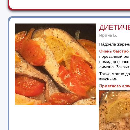
ДИЕТИЧ
Ирина Б.
Надоела жарена
Очень быстро 
порезанный реп
помидор (красн
лимона. Закрыт
Также можно до
вкусными.
Приятного апп