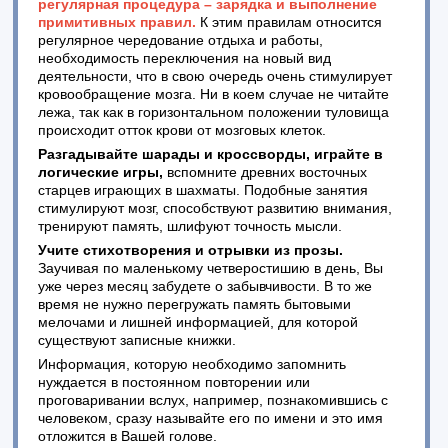
регулярная процедура – зарядка и выполнение
примитивных правил.
К этим правилам относится
регулярное чередование отдыха и работы,
необходимость переключения на новый вид
деятельности, что в свою очередь очень стимулирует
кровообращение мозга. Ни в коем случае не читайте
лежа, так как в горизонтальном положении туловища
происходит отток крови от мозговых клеток.
Разгадывайте шарады и кроссворды, играйте в
логические игры,
вспомните древних восточных
старцев играющих в шахматы. Подобные занятия
стимулируют мозг, способствуют развитию внимания,
тренируют память, шлифуют точность мысли.
Учите стихотворения и отрывки из прозы.
Заучивая по маленькому четверостишию в день, Вы
уже через месяц забудете о забывчивости. В то же
время не нужно перегружать память бытовыми
мелочами и лишней информацией, для которой
существуют записные книжки.
Информация, которую необходимо запомнить
нуждается в постоянном повторении или
проговаривании вслух, например, познакомившись с
человеком, сразу называйте его по имени и это имя
отложится в Вашей голове.