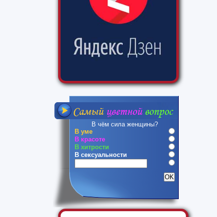
В чём сила женщины?
В уме
В красоте
В хитрости
В сексуальности