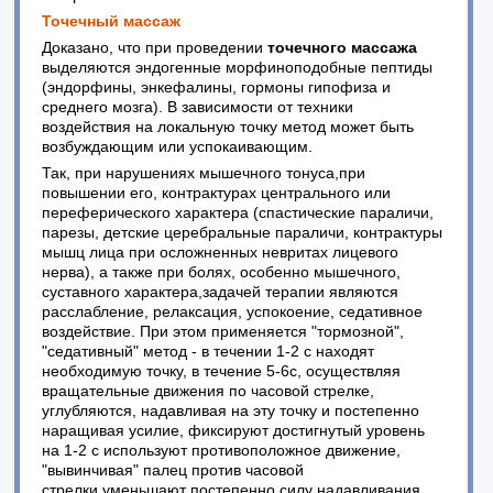
Точечный массаж
Доказано, что при проведении
точечного массажа
выделяются эндогенные морфиноподобные пептиды
(эндорфины, энкефалины, гормоны гипофиза и
среднего мозга). В зависимости от техники
воздействия на локальную точку метод может быть
возбуждающим или успокаивающим.
Так, при нарушениях мышечного тонуса,при
повышении его, контрактурах центрального или
переферического характера (спастические параличи,
парезы, детские церебральные параличи, контрактуры
мышц лица при осложненных невритах лицевого
нерва), а также при болях, особенно мышечного,
суставного характера,задачей терапии являются
расслабление, релаксация, успокоение, седативное
воздействие. При этом применяется "тормозной",
"седативный" метод - в течении 1-2 с находят
необходимую точку, в течение 5-6с, осуществляя
вращательные движения по часовой стрелке,
углубляются, надавливая на эту точку и постепенно
наращивая усилие, фиксируют достигнутый уровень
на 1-2 с используют противоположное движение,
"вывинчивая" палец против часовой
стрелки,уменьшают постепенно силу надавливания,