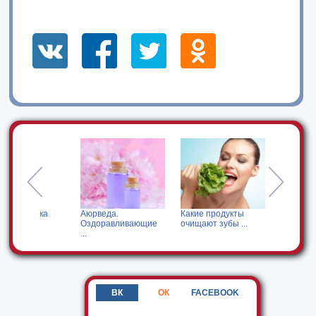
ка
Аюрведа.
Какие продукты
Жизнь с поллино
Оздоравливающие
очищают зубы ...
в период ...
...
ВК
ОК
FACEBOOK