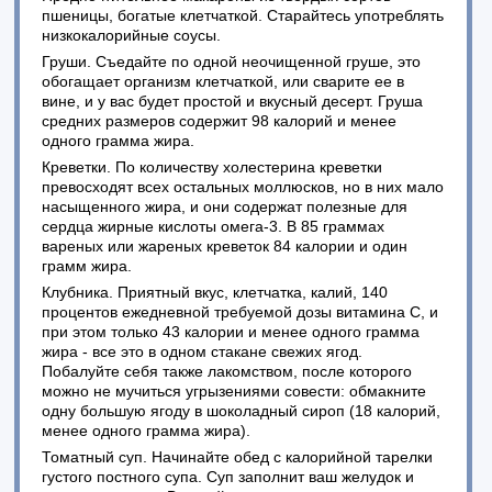
пшеницы, богатые клетчаткой. Старайтесь употреблять
низкокалорийные соусы.
Груши. Съедайте по одной неочищенной груше, это
обогащает организм клетчаткой, или сварите ее в
вине, и у вас будет простой и вкусный десерт. Груша
средних размеров содержит 98 калорий и менее
одного грамма жира.
Креветки. По количеству холестерина креветки
превосходят всех остальных моллюсков, но в них мало
насыщенного жира, и они содержат полезные для
сердца жирные кислоты омега-3. В 85 граммах
вареных или жареных креветок 84 калории и один
грамм жира.
Клубника. Приятный вкус, клетчатка, калий, 140
процентов ежедневной требуемой дозы витамина С, и
при этом только 43 калории и менее одного грамма
жира - все это в одном стакане свежих ягод.
Побалуйте себя также лакомством, после которого
можно не мучиться угрызениями совести: обмакните
одну большую ягоду в шоколадный сироп (18 калорий,
менее одного грамма жира).
Томатный суп. Начинайте обед с калорийной тарелки
густого постного супа. Суп заполнит ваш желудок и