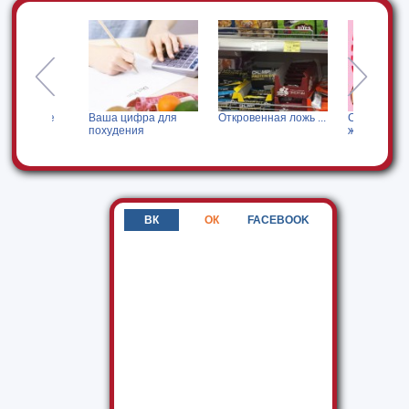
ение
Ваша цифра для
Откровенная ложь ...
Секрет сжигания
похудения
жира. ...
ВК
ОК
FACEBOOK