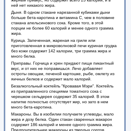
жирный привкус, но содержит всего 25 калорий, и в
ней нет никакого жира.
Дыня. В одном стакане нарезанной кубиками дыни
больше бета-каротина и витамина С, чем в половине
стакана апельсинового сока. Кроме того, в этой
порции не более 60 калорий и менее одного грамма
жира.
Курица. Запеченная, жареная на гриле или
приготовленная в микроволновой печи куриная грудка
без кожи содержит 142 калории, три грамма жира и
много белка.
Приправы. Горчица и хрен придают пище пикантный
вкус, и от них не поправишься. Лечо добавляет
остроты овощам, печеной картошке, рыбе, омлету из
яичных белков и содержит мало калорий.
Безалкогольный коктейль "Кровавая Мэри". Коктейль
из приправленного специями томатного сока с
черешком сельдерея содержит 35 калорий. В этом
напитке полностью отсутствует жир, но зато в нем
много бета-каротина.
Макароны. Вы в изобилии получаете углеводы, мало
жира и дозу белка. Один стакан сваренных макарон
содержит 186 калорий и менее одного грамма жира.
Предпочтительнее макароны из твердых сортов