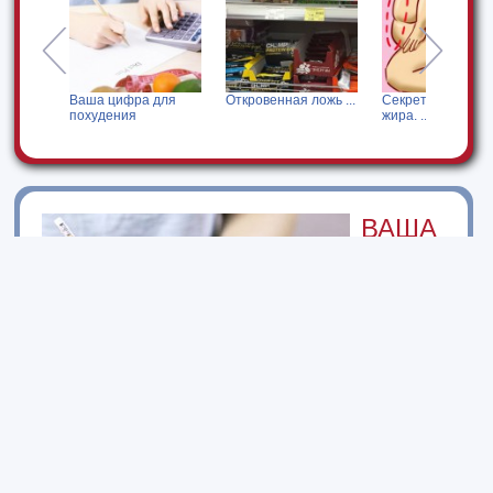
ение
Ваша цифра для
Откровенная ложь ...
Секрет сжигания
похудения
жира. ...
ВАША