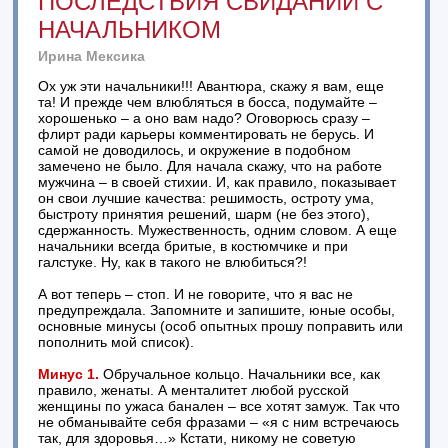
ПОСЛЕДСТВИЯ СВИДАНИЙ С
НАЧАЛЬНИКОМ
Ирина Мексика
Ох уж эти начальники!!! Авантюра, скажу я вам, еще
та! И прежде чем влюбляться в босса, подумайте –
хорошенько – а оно вам надо? Оговорюсь сразу –
флирт ради карьеры комментировать не берусь. И
самой не доводилось, и окружение в подобном
замечено не было. Для начала скажу, что на работе
мужчина – в своей стихии. И, как правило, показывает
он свои лучшие качества: решимость, остроту ума,
быстроту принятия решений, шарм (не без этого),
сдержанность. Мужественность, одним словом. А еще
начальники всегда бритые, в костюмчике и при
галстуке. Ну, как в такого не влюбиться?!
А вот теперь – стоп. И не говорите, что я вас не
предупреждала. Запомните и запишите, юные особы,
основные минусы (особ опытных прошу поправить или
пополнить мой список).
Минус 1.
Обручальное кольцо. Начальники все, как
правило, женаты. А менталитет любой русской
женщины по ужаса банален – все хотят замуж. Так что
не обманывайте себя фразами – «я с ним встречаюсь
так, для здоровья…» Кстати, никому не советую