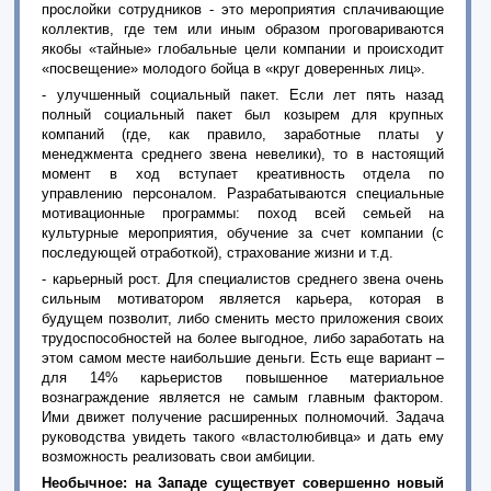
прослойки сотрудников - это мероприятия сплачивающие
коллектив, где тем или иным образом проговариваются
якобы «тайные» глобальные цели компании и происходит
«посвещение» молодого бойца в «круг доверенных лиц».
- улучшенный социальный пакет. Если лет пять назад
полный социальный пакет был козырем для крупных
компаний (где, как правило, заработные платы у
менеджмента среднего звена невелики), то в настоящий
момент в ход вступает креативность отдела по
управлению персоналом. Разрабатываются специальные
мотивационные программы: поход всей семьей на
культурные мероприятия, обучение за счет компании (с
последующей отработкой), страхование жизни и т.д.
- карьерный рост. Для специалистов среднего звена очень
сильным мотиватором является карьера, которая в
будущем позволит, либо сменить место приложения своих
трудоспособностей на более выгодное, либо заработать на
этом самом месте наибольшие деньги. Есть еще вариант –
для 14% карьеристов повышенное материальное
вознаграждение является не самым главным фактором.
Ими движет получение расширенных полномочий. Задача
руководства увидеть такого «властолюбивца» и дать ему
возможность реализовать свои амбиции.
Необычное: на Западе существует совершенно новый