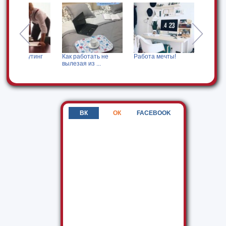
тинг
Как работать не
Работа мечты!
А вы слышали о
вылезая из ...
нашумевшем ...
ВК
ОК
FACEBOOK