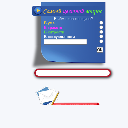
В чём сила женщины?
В уме
В красоте
В хитрости
В сексуальности