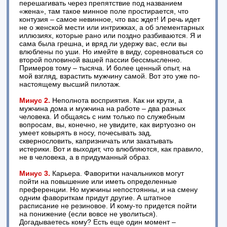
перешагивать через препятствие под названием
«жена», там такое минное поле простирается, что
контузия – самое невинное, что вас ждет! И речь идет
не о женской мести или интрижках, а об элементарных
иллюзиях, которые рано или поздно разбиваются. Я и
сама была грешна, и вряд ли удержу вас, если вы
влюблены по уши. Но имейте в виду, соревноваться со
второй половиной вашей пассии бессмысленно.
Примеров тому – тысяча. И более ценный опыт, на
мой взгляд, взрастить мужчину самой. Вот это уже по-
настоящему высший пилотаж.
Минус 2.
Неполнота восприятия. Как ни крути, а
мужчина дома и мужчина на работе – два разных
человека. И общаясь с ним только по служебным
вопросам, вы, конечно, не увидите, как виртуозно он
умеет ковырять в носу, почесывать зад,
сквернословить, капризничать или закатывать
истерики. Вот и выходит, что влюбляются, как правило,
не в человека, а в придуманный образ.
Минус 3.
Карьера. Фаворитки начальников могут
пойти на повышение или иметь определенные
преференции. Но мужчины непостоянны, и на смену
одним фавориткам придут другие. А штатное
расписание не резиновое. И кому-то придется пойти
на понижение (если вовсе не уволиться).
Догадываетесь кому? Есть еще один момент –