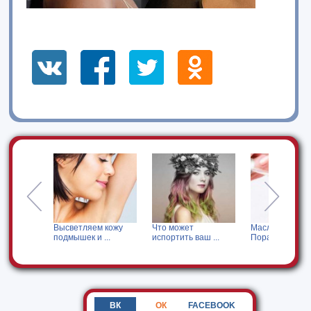
Высветляем кожу
Что может
Масло для кутикул
подмышек и ...
испортить ваш ...
Порадуйте ...
ВК
ОК
FACEBOOK