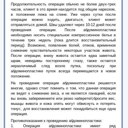
Продолжительность операции обычно не более двух-трех
часов, клиент в это время находится под общим наркозом,
в положении лежа на спине. Уже через сутки после
операции можно ходить, двигаться, клиент может
отправляться домой. Швы удаляют через 10-12 дней после
проведения операции. После абдоминопластики
необходимо носить специальное компрессионное белье в
течение трех недель (пока длится восстановительный
период). Возможно, появление болей, отеков, временное
снижение чувствительности некоторых участков живота,
После операции, внизу живота остается едва заметный
шрам, невидимы постороннему глазу, также остается
неразличимый след возле пупка, поскольку при
абдоминопластике пупок всегда перемещается в новое
положение.
На проведение операции абдоминопластики решаются
многие, однако стоит помнить о том, что данная операция
не ведет к снижению веса, и не является панацеей, если
вы вновь забеременеете или резко наберете/сбросите вес,
мышцы живота и кожа опять могут обвиснуть и потерять
тонус, для восстановления может понадобиться еще одна
операция.
Противопоказания к проведению абдоминопластики:
1. Операция абдоминопластики имеет ряд