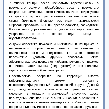
У многих женщин после нескольких беременностей, в
результате резкого набора/сброса веса, в результате
возрастных изменений, кожа живота обвисает (образуется
складка - «фартук»), растягивается, на ней появляются
стрии (длинные бледные растяжки), накапливается
жировая прослойка, мышцы пресса слабеют, расходятся.
Физическими упражнениями и диетой эти недостатки не
устранить, остается только один выход -
абдоминопластика.
Абдоминопластика показана и мужчинам, и женщинам, с
нарушениями формы мышц живота, растяжением и
обвисанием кожи и подкожной клетчатки, которые
невозможно удалить другими способами. Также
абдоминопластика позволяет избавить клиента от шрамов
в нижней части живота (под пупком) и при наличии,
удалить пупочные и брюшные грыжи.
Пластическую операцию по коррекции живота
(абдоминопластику) должен выполнять
высококвалифицированный пластический хирург. Данный
вид хирургического вмешательства один из самых
сложных в отрасли пластической хирургии, здесь
необходимы специальные знания и навыки обращения с
мягкими тканями и умение накладывать особые послойные
непрерывные швы (чтобы не оставалось шрамов и рубцов).