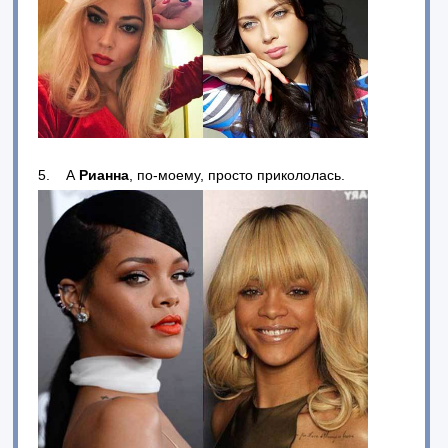
5. А
Рианна
, по-моему, просто прикололась.