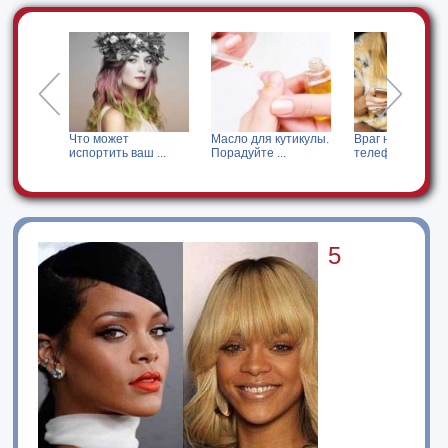
ожу
Что может
Масло для кутикулы.
Враг номер один -
испортить ваш ...
Порадуйте ...
телефонные ...
5