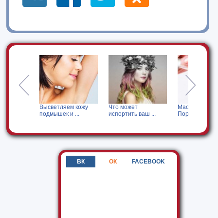
Высветляем кожу
Что может
Масло для кутикул
подмышек и ...
испортить ваш ...
Порадуйте ...
ВК
ОК
FACEBOOK