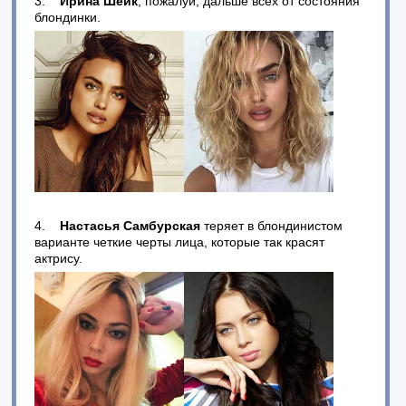
3.
Ирина Шейк
, пожалуй, дальше всех от состояния
блондинки.
4.
Настасья Самбурская
теряет в блондинистом
варианте четкие черты лица, которые так красят
актрису.