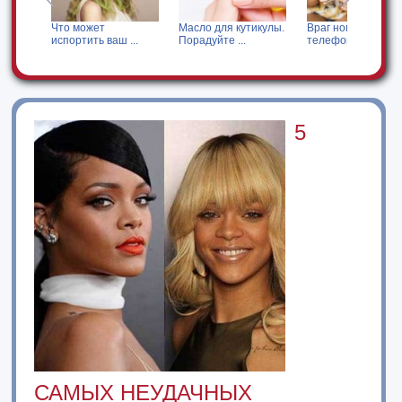
ожу
Что может
Масло для кутикулы.
Враг номер один -
испортить ваш ...
Порадуйте ...
телефонные ...
5
САМЫХ НЕУДАЧНЫХ