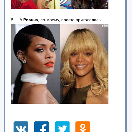
5. А
Рианна
, по-моему, просто прикололась.