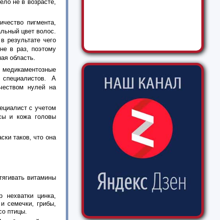
ело не в возрасте,
ичество пигмента,
альный цвет волос.
в результате чего
не в раз, поэтому
ая область.
 медикаментозные
 специалистов. А
чеством нулей на
ециалист с учетом
осы и кожа головы
ски таков, что она
тягивать витамины
р нехватки цинка,
и семечки, грибы,
со птицы.