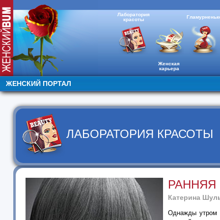
Лаборатория
Гламурненьк
красоты
Женская
карьера
ЖЕНСКИЙ ПОРТАЛ
ЛАБОРАТОРИЯ КРАСОТЫ
РАННЯЯ
Катерина Шул
Однажды утром 