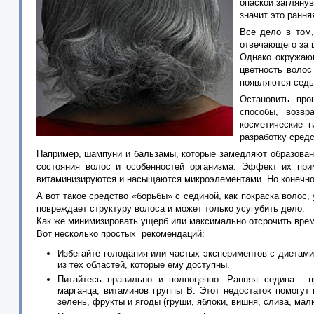
опаской заглянув
значит это рання
Все дело в том,
отвечающего за 
Однако окружающ
цветность волос
появляются седы
Остановить про
способы, возвр
косметические 
разработку сред
Например, шампуни и бальзамы, которые замедляют образовани
состояния волос и особенностей организма. Эффект их при
витаминизируются и насыщаются микроэлементами. Но конечно
А вот такое средство «борьбы» с сединой, как покраска волос,
повреждает структуру волоса и может только усугубить дело.
Как же минимизировать ущерб или максимально отсрочить вре
Вот несколько простых рекомендаций:
Избегайте голодания или частых экспериментов с диетами
из тех областей, которые ему доступны.
Питайтесь правильно и полноценно. Ранняя седина - п
марганца, витаминов группы В. Этот недостаток помогут
зелень, фрукты и ягоды (груши, яблоки, вишня, слива, мали