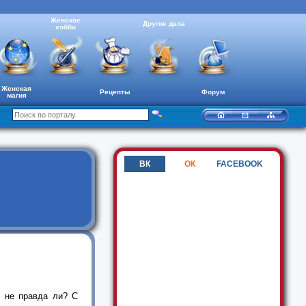
Женское
Другие дела
хобби
Женская
Рецепты
Форум
магия
ВК
ОК
FACEBOOK
 не правда ли? С