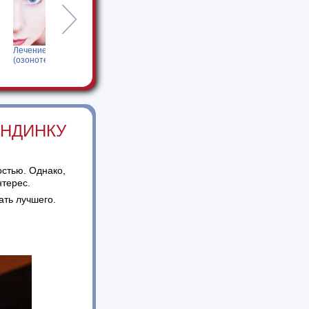
Рецепты красоты
Фитосауна
Клеопатры
молодости
ОНДИНКУ
остью. Однако,
терес.
ать лучшего.