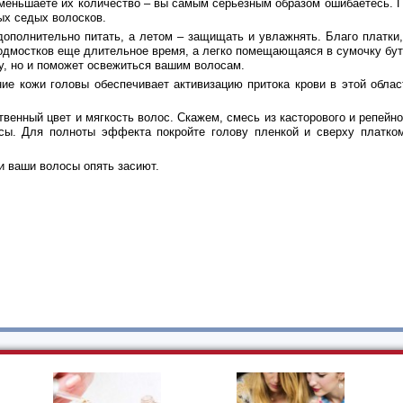
уменьшаете их количество – вы самым серьезным образом ошибаетесь. 
ых седых волосков.
ополнительно питать, а летом – защищать и увлажнять. Благо платки,
подмостков еще длительное время, а легко помещающаяся в сумочку бут
у, но и поможет освежиться вашим волосам.
ие кожи головы обеспечивает активизацию притока крови в этой обла
венный цвет и мягкость волос. Скажем, смесь из касторового и репейн
сы. Для полноты эффекта покройте голову пленкой и сверху платко
и ваши волосы опять засиют.