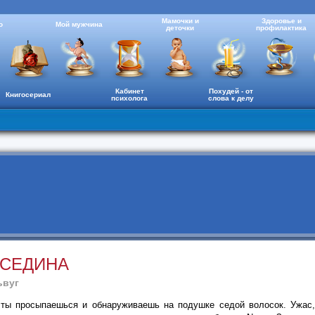
Мамочки и
Здоровье и
о
Мой мужчина
деточки
профилактика
Кабинет
Похудей - от
Книгосериал
психолога
слова к делу
 СЕДИНА
ьвуг
ты просыпаешься и обнаруживаешь на подушке седой волосок. Ужас,