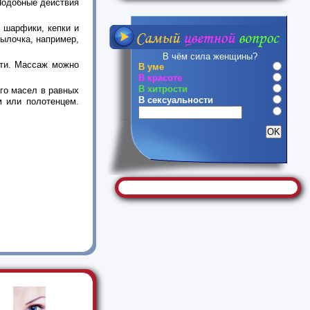
Подобные действия
 шарфики, кепки и
ылочка, например,
В чём сила женщины?
сти. Массаж можно
В уме
В красоте
В хитрости
ого масел в равных
В сексуальности
м или полотенцем.