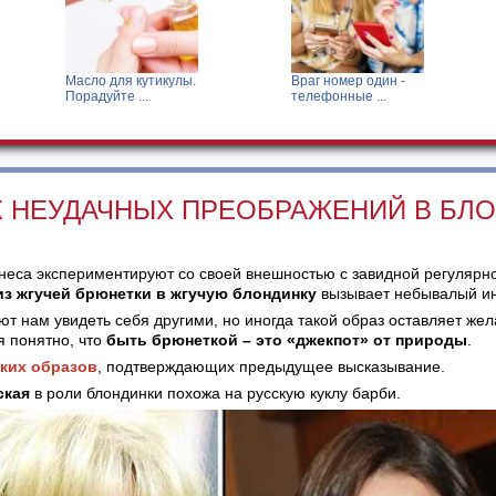
ы.
Враг номер один -
Лечение озоном
телефонные ...
(озонотерапия)
Х НЕУДАЧНЫХ ПРЕОБРАЖЕНИЙ В БЛ
неса экспериментируют со своей внешностью с завидной регулярн
из жгучей брюнетки в жгучую блондинку
вызывает небывалый ин
т нам увидеть себя другими, но иногда такой образ оставляет жел
я понятно, что
быть брюнеткой – это «джекпот» от природы
.
ких образов
, подтверждающих предыдущее высказывание.
ская
в роли блондинки похожа на русскую куклу барби.