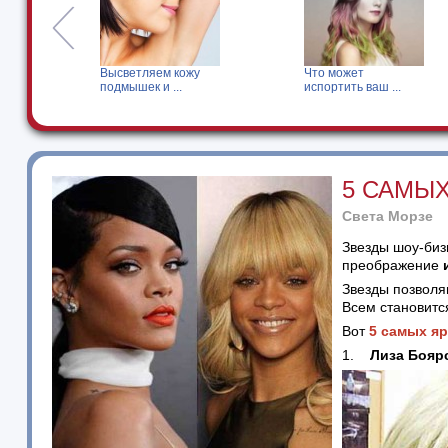
м кожу
Что может
Масло для кутикул
...
испортить ваш ...
Порадуйте ...
5 САМЫ
Света Морзе
Звезды шоу-биз
преображение
Звезды позволяю
Всем становитс
Вот
5 самых яр
1.
Лиза Бояр