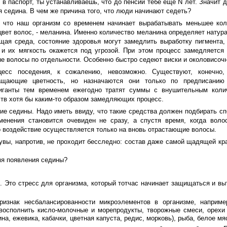
 в паспорт, ты устанавливаешь, что до пенсии тебе еще N лет. Значит д
я седина. В чем же причина того, что люди начинают седеть?
 что наш организм со временем начинает вырабатывать меньшее кол
цвет волос, - меланина. Именно количество меланина определяет натур
ая среда, состояние здоровья могут замедлить выработку пигмента, 
 и их мягкость окажется под угрозой. При этом процесс замедляется 
е волосы по отдельности. Особенно быстро седеют виски и околовисочн
цесс поседения, к сожалению, невозможно. Существуют, конечно,
ащающие цветность, но назначаются они только по предписанию
гиганты тем временем ежегодно тратят суммы с внушительным коли
ств хотя бы каким-то образом замедляющих процесс.
е седины. Надо иметь ввиду, что такие средства должен подбирать сп
менения становится очевиден не сразу, а спустя время, когда вол
 воздействие осуществляется только на вновь отрастающие волосы.
 увы, напротив, не проходит бесследно: состав даже самой щадящей кра
мя появления седины?
. Это стресс для организма, который тотчас начинает защищаться и вы
ризнак несбалансированности микроэлементов в организме, наприме
 восполнить кисло-молочные и морепродукты, творожные смеси, орехи 
на, ежевика, кабачки, цветная капуста, редис, морковь), рыба, белое мя