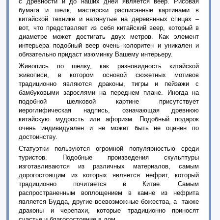
с древности и до наших дней является веер. Рисовая
бумага и шелк, мастерски расписанные картинами в
китайской технике и натянутые на деревянных спицах –
вот, что представляет из себя китайский веер, который в
диаметре может достигать двух метров. Как элемент
интерьера подобный веер очень колоритен и уникален и
обязательно придаст изюминку Вашему интерьеру.
Живопись по шелку, как разновидность китайской
живописи, в котором основой сюжетных мотивов
традиционно являются драконы, тигры и пейзажи с
бамбуковыми зарослями на переднем плане. Иногда на
подобной шелковой картине присутствует
иероглифическая надпись, означающая древнюю
китайскую мудрость или афоризм. Подобный подарок
очень индивидуален и не может быть не оценен по
достоинству.
Статуэтки пользуются огромной популярностью среди
туристов. Подобные произведения скульптуры
изготавливаются из различных материалов, самым
дорогостоящим из которых является нефрит, который
традиционно почитается в Китае. Самым
распространенным воплощением в камне из нефрита
является Будда, другие всевозможные божества, а также
драконы и черепахи, которые традиционно приносят
счастье и благосостояние в дом.