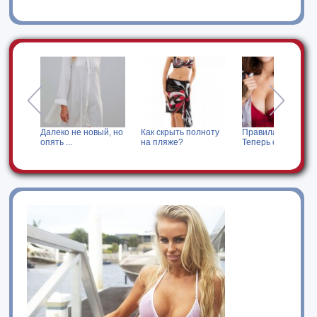
k
Далеко не новый, но
Как скрыть полноту
Правила меняются.
опять ...
на пляже?
Теперь с ...