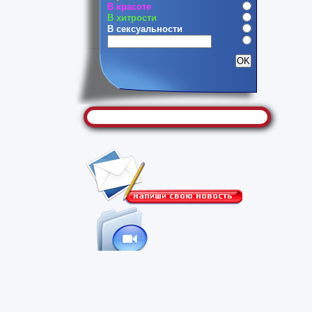
В красоте
В хитрости
В сексуальности