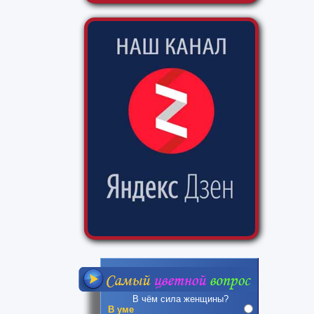
В чём сила женщины?
В уме