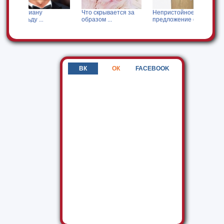
у
Что скрывается за
Непристойное
Кого Анна Хил
.
образом ...
предложение от ...
позвала ...
ВК
ОК
FACEBOOK