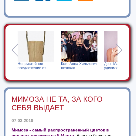
я за
Непристойное
Кого Анна Хилькевич
Дочь Мадонны
предложение от ...
позвала ...
удивила своим ...
МИМОЗА НЕ ТА, ЗА КОГО
СЕБЯ ВЫДАЕТ
07.03.2019
Мимоза - самый распространенный цветок в
подарок женщине на 8 Марта.
Раньше было так,