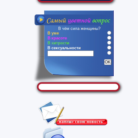
В чём сила женщины?
В уме
В красоте
В хитрости
В сексуальности