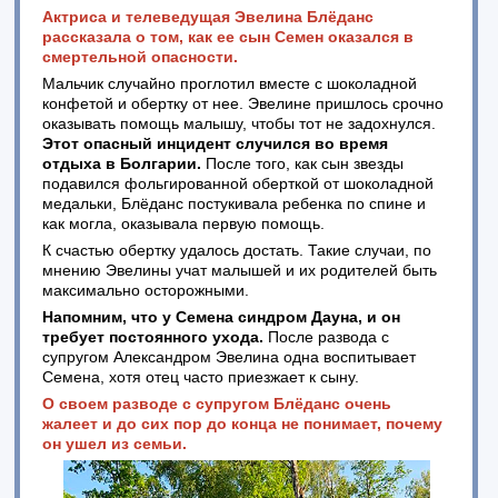
Актриса и телеведущая Эвелина Блёданс
рассказала о том, как ее сын Семен оказался в
смертельной опасности.
Мальчик случайно проглотил вместе с шоколадной
конфетой и обертку от нее. Эвелине пришлось срочно
оказывать помощь малышу, чтобы тот не задохнулся.
Этот опасный инцидент случился во время
отдыха в Болгарии.
После того, как сын звезды
подавился фольгированной оберткой от шоколадной
медальки, Блёданс постукивала ребенка по спине и
как могла, оказывала первую помощь.
К счастью обертку удалось достать. Такие случаи, по
мнению Эвелины учат малышей и их родителей быть
максимально осторожными.
Напомним, что у Семена синдром Дауна, и он
требует постоянного ухода.
После развода с
супругом Александром Эвелина одна воспитывает
Семена, хотя отец часто приезжает к сыну.
О своем разводе с супругом Блёданс очень
жалеет и до сих пор до конца не понимает, почему
он ушел из семьи.