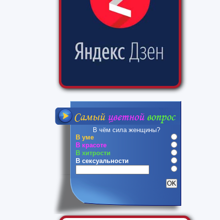
В чём сила женщины?
В уме
В красоте
В хитрости
В сексуальности