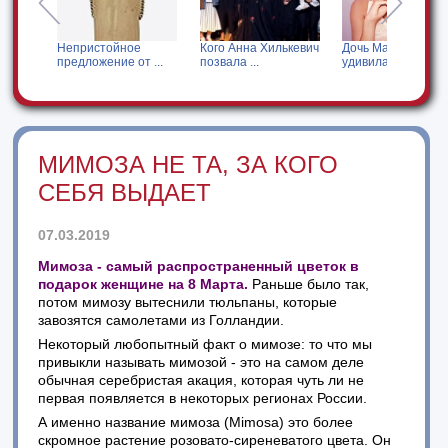
я за
Непристойное
Кого Анна Хилькевич
Дочь Мадонны
предложение от ...
позвала ...
удивила своим ...
МИМОЗА НЕ ТА, ЗА КОГО
СЕБЯ ВЫДАЕТ
07.03.2019
Мимоза - самый распространенный цветок в
подарок женщине на 8 Марта.
Раньше было так,
потом мимозу вытеснили тюльпаны, которые
завозятся самолетами из Голландии.
Некоторый любопытный факт о мимозе: то что мы
привыкли называть мимозой - это на самом деле
обычная серебристая акация, которая чуть ли не
первая появляется в некоторых регионах России.
А именно название мимоза (Mimosa) это более
скромное растение розовато-сиреневатого цвета. Он