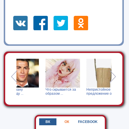
Что скрывается за
Непристойное
Кого Анна Хиль
образом ...
предложение от ...
позвала ...
ВК
ОК
FACEBOOK