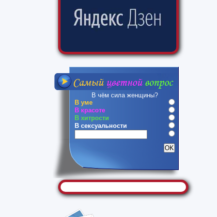
В чём сила женщины?
В уме
В красоте
В хитрости
В сексуальности