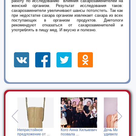
работу по исследованию влияния сахарозаменителей на
женский организм. Результат исследования таков:
сахарозаменители увеличивают шансы потолстеть. Так как
при недостатке сахара организм извлекает сахара из всех
поступающих в организм продуктов. Диетологи
рекомендуют отказаться от сахарозаменителей и
употреблять в пищу мед. И вкусно и полезно.
я за
Непристойное
Кого Анна Хилькевич
Дочь Мадонны
предложение от ...
позвала ...
удивила своим ...