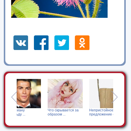
у
Что скрывается за
Непристойное
Кого Анна Хил
.
образом ...
предложение от ...
позвала ...