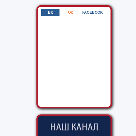
ВК
ОК
FACEBOOK