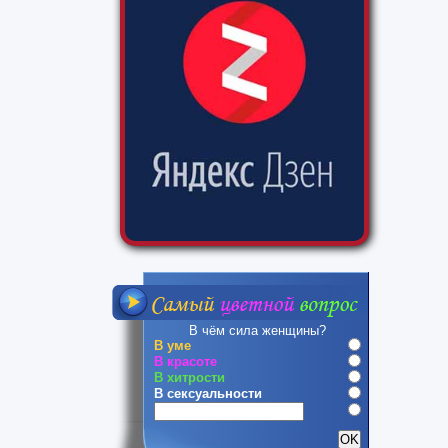
В чём сила женщины?
В уме
В красоте
В хитрости
В сексуальности