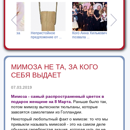
ся за
Непристойное
Кого Анна Хилькевич
Дочь Мадонны
предложение от ...
позвала ...
удивила своим ...
МИМОЗА НЕ ТА, ЗА КОГО
СЕБЯ ВЫДАЕТ
07.03.2019
Мимоза - самый распространенный цветок в
подарок женщине на 8 Марта.
Раньше было так,
потом мимозу вытеснили тюльпаны, которые
завозятся самолетами из Голландии.
Некоторый любопытный факт о мимозе: то что мы
привыкли называть мимозой - это на самом деле
обычная серебристая акация, которая чуть ли не