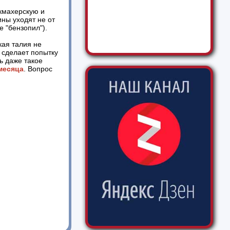
икмахерскую и
ины уходят не от
е "бензопил").
кая талия не
и сделает попытку
ь даже такое
месяца
. Вопрос