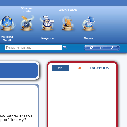
Женское
Другие дела
хобби
Женская
Рецепты
Форум
магия
ВК
ОК
FACEBOOK
постоянно витают
прос "Почему?" -