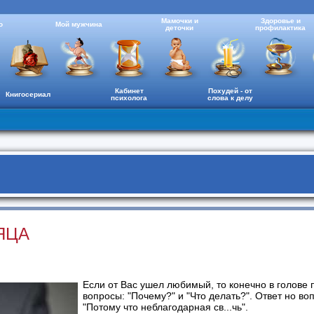
Мамочки и
Здоровье и
о
Мой мужчина
деточки
профилактика
Кабинет
Похудей - от
Книгосериал
психолога
слова к делу
ЯЦА
Если от Вас ушел любимый, то конечно в голове 
вопросы: "Почему?" и "Что делать?". Ответ но во
"Потому что неблагодарная св...чь".