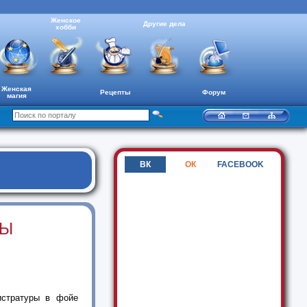
Женское
Другие дела
хобби
Женская
Рецепты
Форум
магия
ВК
ОК
FACEBOOK
НЫ
истратуры в фойе