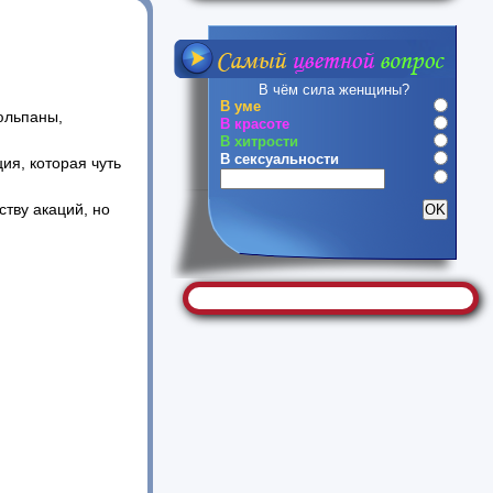
В чём сила женщины?
В уме
юльпаны,
В красоте
В хитрости
В сексуальности
ия, которая чуть
тву акаций, но