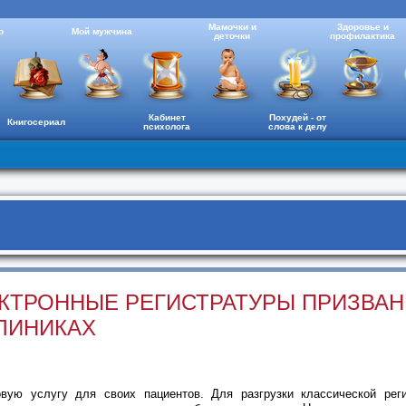
Мамочки и
Здоровье и
о
Мой мужчина
деточки
профилактика
Кабинет
Похудей - от
Книгосериал
психолога
слова к делу
ЕКТРОННЫЕ РЕГИСТРАТУРЫ ПРИЗВА
ЛИНИКАХ
овую услугу для своих пациентов. Для разгрузки классической рег