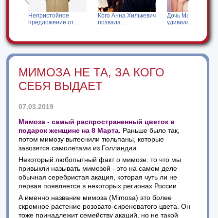
я за
Непристойное
Кого Анна Хилькевич
Дочь Мадонны
предложение от ...
позвала ...
удивила своим ...
МИМОЗА НЕ ТА, ЗА КОГО
СЕБЯ ВЫДАЕТ
07.03.2019
Мимоза - самый распространенный цветок в
подарок женщине на 8 Марта.
Раньше было так,
потом мимозу вытеснили тюльпаны, которые
завозятся самолетами из Голландии.
Некоторый любопытный факт о мимозе: то что мы
привыкли называть мимозой - это на самом деле
обычная серебристая акация, которая чуть ли не
первая появляется в некоторых регионах России.
А именно название мимоза (Mimosa) это более
скромное растение розовато-сиреневатого цвета. Он
тоже принадлежит семейству акаций, но не такой