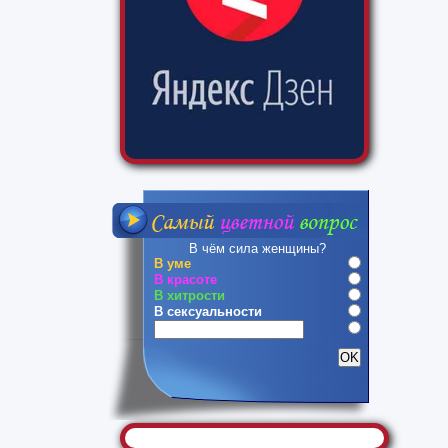
В чём сила женщины?
В уме
В красоте
В хитрости
В сексуальности