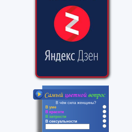
В чём сила женщины?
В уме
В красоте
В хитрости
В сексуальности