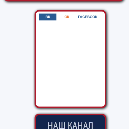
ВК
ОК
FACEBOOK