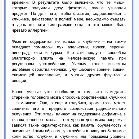
времени. В результате было выяснено, что те мыши,
которые получили дозу физетина, лучше узнавали
предмет. Но для того, чтобы физетин, содержащийся в
клубнике, действовал в полной мере, необходимо съедать
в день до пяти килограммов ягод, а это может быть
чревато аллергией.
Физетин содержится не только в клубнике – им также
обладают помидоры, лук, апельсины, яблоки, персики,
виноград, киви и хурма. Все эти продукты способны
благотворно влиять на человеческую память при
регулярном употреблении. Ученым также известны
целебные свойства черники, улучшающей зрение, вишни,
снимающей воспаление, и многих других фруктов и
овощей.
Ранее ученые уже сообщали о том, что замедлить
старение головного мозга способна родственница клубники
– земляника. Она, а еще и голубика, кроме того, может
защитить его от вредного воздействия радиоактивного
облучения. Эти ягоды влияют на содержание дофамина в
тканях головного мозга – а от уровня дофамина напрямую
зависят такие характеристики, как память, обучаемость и
внимание. Таким образом, употребляя в пищу необходимое
количество голубики и клубники, мы повышаем уровень