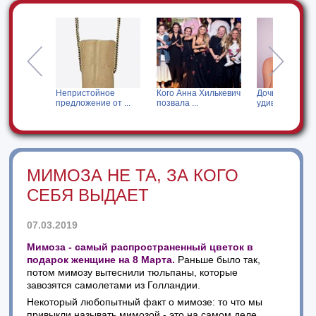
я за
Непристойное
Кого Анна Хилькевич
Дочь Мадонны
предложение от ...
позвала ...
удивила своим ...
МИМОЗА НЕ ТА, ЗА КОГО
СЕБЯ ВЫДАЕТ
07.03.2019
Мимоза - самый распространенный цветок в
подарок женщине на 8 Марта.
Раньше было так,
потом мимозу вытеснили тюльпаны, которые
завозятся самолетами из Голландии.
Некоторый любопытный факт о мимозе: то что мы
привыкли называть мимозой - это на самом деле