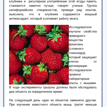
клубники и регулярном употреблении этой ягоды память
становится заметно лучше, говорят ученые. Группа
калифорнийских специалистов, проведя ряд опытов,
выяснила, что в клубнике содержится мощный
антиоксидант, который усиливает работу мозга.
Исследователи
изучали свойства
природного
вещества
физетина
(сложного
глюкозида),
который защищает
клетки от
дегенерации.
Исследователи
провели
лабораторные
опыты с мышами.
В ходе эксперименты грызуны должны были обследовать
два объекта за определенное время.
На следующий день один из объектов заменяли другим.
При изучении известного объекта мышь тратит меньше