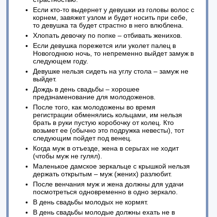
Если кто-то выдернет у девушки из головы волос с
корнем, завяжет узлом и будет носить при себе,
то девушка та будет страстно в него влюблена.
Хлопать девочку по попке – отбивать женихов.
Если девушка порежется или уколет палец в
Новогоднюю ночь, то непременно выйдет замуж в
следующем году.
Девушке нельзя сидеть на углу стола – замуж не
выйдет.
Дождь в день свадьбы – хорошее
предзнаменование для молодоженов.
После того, как молодожены во время
регистрации обменялись кольцами, им нельзя
брать в руки пустую коробочку от колец. Кто
возьмет ее (обычно это подружка невесты), тот
следующим пойдет под венец.
Когда муж в отъезде, жена в серьгах не ходит
(чтобы муж не гулял).
Маленькое дамское зеркальце с крышкой нельзя
держать открытым – муж (жених) разлюбит.
После венчания муж и жена должны для удачи
посмотреться одновременно в одно зеркало.
В день свадьбы молодых не кормят.
В день свадьбы молодые должны ехать не в