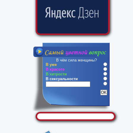
В чём сила женщины?
В уме
В красоте
В хитрости
В сексуальности