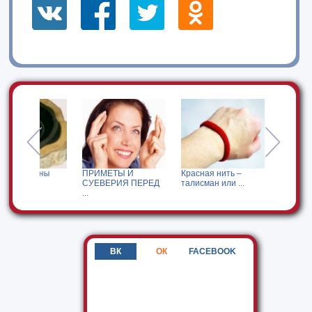
уны
ПРИМЕТЫ И
Красная нить –
Приметы. Если чт
СУЕВЕРИЯ ПЕРЕД
талисман или ...
то чешется ...
...
ВК
ОК
FACEBOOK