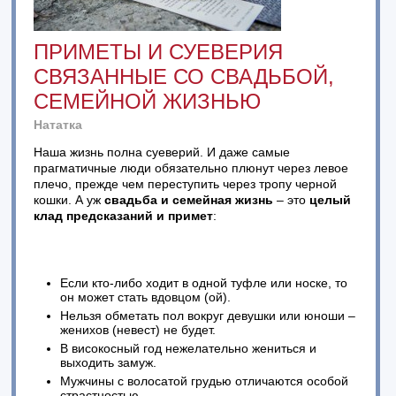
ПРИМЕТЫ И СУЕВЕРИЯ
СВЯЗАННЫЕ СО СВАДЬБОЙ,
СЕМЕЙНОЙ ЖИЗНЬЮ
Нататка
Наша жизнь полна суеверий. И даже самые
прагматичные люди обязательно плюнут через левое
плечо, прежде чем переступить через тропу черной
кошки. А уж
свадьба и семейная жизнь
– это
целый
клад предсказаний и примет
:
Если кто-либо ходит в одной туфле или носке, то
он может стать вдовцом (ой).
Нельзя обметать пол вокруг девушки или юноши –
женихов (невест) не будет.
В високосный год нежелательно жениться и
выходить замуж.
Мужчины с волосатой грудью отличаются особой
страстностью.