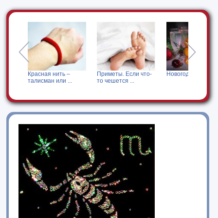
Красная нить –
Приметы. Если что-
Новогодние гадан
ЕРЕД
талисман или ...
то чешется ...