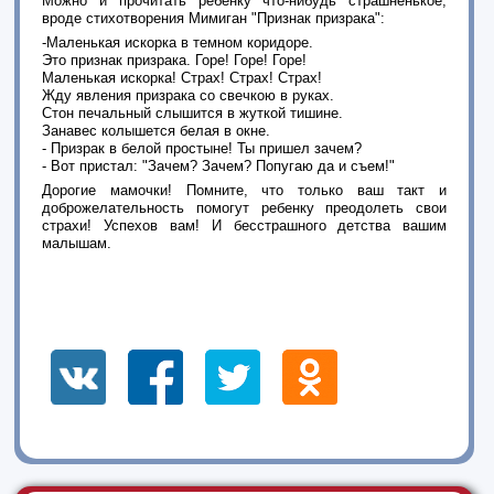
Можно и прочитать ребенку что-нибудь страшненькое,
вроде стихотворения Мимиган "Признак призрака":
-Маленькая искорка в темном коридоре.
Это признак призрака. Горе! Горе! Горе!
Маленькая искорка! Страх! Страх! Страх!
Жду явления призрака со свечкою в руках.
Стон печальный слышится в жуткой тишине.
Занавес колышется белая в окне.
- Призрак в белой простыне! Ты пришел зачем?
- Вот пристал: "Зачем? Зачем? Попугаю да и съем!"
Дорогие мамочки! Помните, что только ваш такт и
доброжелательность помогут ребенку преодолеть свои
страхи! Успехов вам! И бесстрашного детства вашим
малышам.