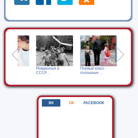
Рожденные в
Первый класс -
Продлите жизнь
СССР…
сплошные ...
детским ...
ВК
ОК
FACEBOOK