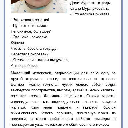
Дали Мурочке тетрадь.
Стала Мура рисовать.
- Это елочка мохнатая,
- Это козочка рогатая!
- Ну, а это что такое,
Непонятное, большое?
- Это бяка - закаляка
Кусачая.
Что ж ты бросила тетрадь,
Перестала рисовать?
- Я сама ее из головы выдумала,
А теперь боюсь!
Маленький человечек, открывающий для себя одну за
другой странички жизни, не застрахован от страхов.
Бояться можно темноты, чужих людей, собак, воды,
замкнутого пространства, высоты, врачей в белых халатах,
раскатов грома. Да много еще чего. Страхи бывают,
индивидуальны, как индивидуальна личность каждого
малыша. Сын моей подруги, к примеру, боялся
обыкновенного белого перышка, проклюнувшегося из
подушки, а моего собственного ребенка приводил в
неописуемый ужас моток самого обыкновенного мохера.