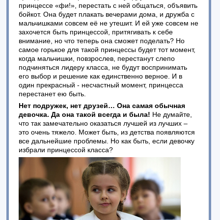
принцессе «фи!», перестать с ней общаться, объявить
бойкот. Она будет плакать вечерами дома, и дружба с
мальчишками совсем её не утешит. И ей уже совсем не
захочется быть принцессой, притягивать к себе
внимание, но что теперь она сможет поделать? Но
самое горькое для такой принцессы будет тот момент,
когда мальчишки, повзрослев, перестанут слепо
подчиняться лидеру класса, не будут воспринимать
его выбор и решение как единственно верное. И в
один прекрасный - несчастный момент, принцесса
перестанет ею быть.
Нет подружек, нет друзей… Она самая обычная
девочка. Да она такой всегда и была!
Не думайте,
что так замечательно оказаться лучшей из лучших –
это очень тяжело. Может быть, из детства появляются
все дальнейшие проблемы. Но как быть, если девочку
избрали принцессой класса?