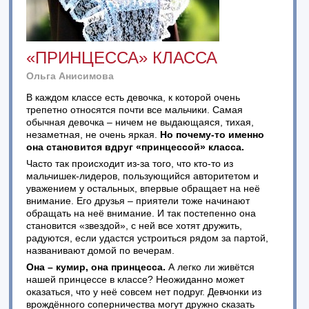
«ПРИНЦЕССА» КЛАССА
Ольга Анисимова
В каждом классе есть девочка, к которой очень
трепетно относятся почти все мальчики. Самая
обычная девочка – ничем не выдающаяся, тихая,
незаметная, не очень яркая.
Но почему-то именно
она становится вдруг «принцессой» класса.
Часто так происходит из-за того, что кто-то из
мальчишек-лидеров, пользующийся авторитетом и
уважением у остальных, впервые обращает на неё
внимание. Его друзья – приятели тоже начинают
обращать на неё внимание. И так постепенно она
становится «звездой», с ней все хотят дружить,
радуются, если удастся устроиться рядом за партой,
названивают домой по вечерам.
Она – кумир, она принцесса.
А легко ли живётся
нашей принцессе в классе? Неожиданно может
оказаться, что у неё совсем нет подруг. Девчонки из
врождённого соперничества могут дружно сказать