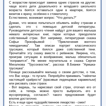
С возрастом происходит замена одних страхов на другие:
чаще всего дети дошкольного и младшего школьного
возраста боятся оставаться одни в квартире, боятся
визитов к врачу, особенно к стоматологу.
Естественно, возникает вопрос: "Что делать?"
Думаю, что можно попытаться объявить войну страхам и
сделать это с помощью детской литературы.
Руководители детского чтения найдут для вашего малыша
немало интересных книг, герои которых преодолели
собственный страх. Вот например, литературная сказка
Софьи Прокофьевой : "Приключения желтого
чемоданчика". Там описан портрет классического
трусишки, который боялся даже собственной тени.
Прочитайте эту сказку вместе с ребенком. Уверена, что,
проиграв ситуацию в воображении, малыш обязательно
"поправится". Не менее поучительна и сказка Сергея
Михалкова "Трусохвостик", рассказ В.Бианки "Аришка-
трусишка".
Почаще рассказывайте малышу о своем детстве, о том,
что Вас когда - то пугало. Попробуйте принимать "таблетки
настоящей храбрости" (красивые леденцовые карамельки)
или рисовать свои страхи.
- Вот видишь, ты нарисовал свой страх, отогнал его от
себя, а теперь можно просто выбросить его в
мусоропровод, согласен?- такого предложения будет
вполне достаточно.
Есть и еще одно чудодейственное лекарство - смех!