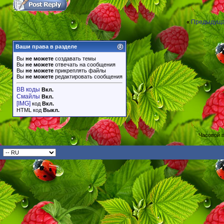
Предыдуща
«
Ваши права в разделе
Вы
не можете
создавать темы
Вы
не можете
отвечать на сообщения
Вы
не можете
прикреплять файлы
Вы
не можете
редактировать сообщения
BB коды
Вкл.
Смайлы
Вкл.
[IMG]
код
Вкл.
HTML код
Выкл.
Часовой 