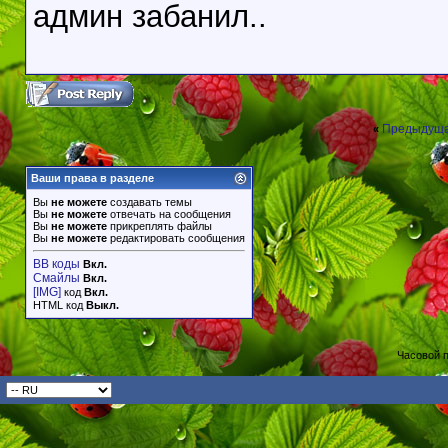
админ забанил..
Предыдуща
«
Ваши права в разделе
Вы
не можете
создавать темы
Вы
не можете
отвечать на сообщения
Вы
не можете
прикреплять файлы
Вы
не можете
редактировать сообщения
BB коды
Вкл.
Смайлы
Вкл.
[IMG]
код
Вкл.
HTML код
Выкл.
Часовой 