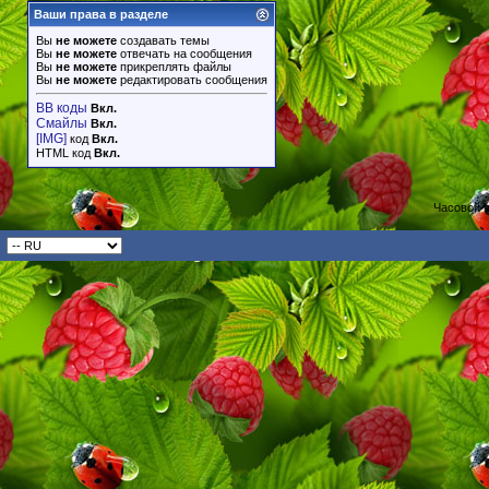
Ваши права в разделе
Вы
не можете
создавать темы
Вы
не можете
отвечать на сообщения
Вы
не можете
прикреплять файлы
Вы
не можете
редактировать сообщения
BB коды
Вкл.
Смайлы
Вкл.
[IMG]
код
Вкл.
HTML код
Вкл.
Часовой 