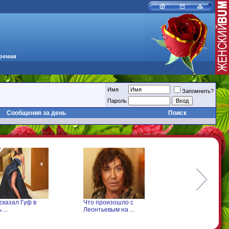
 роман
Имя
Запомнить?
Пароль
Сообщения за день
Поиск
казал Гуф в
Что произошло с
Джанлука Вакка
..
Леонтьевым на ...
показал свою ...