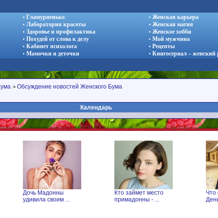
Гламурненько
Женская карьера
•
•
Лаборатория красоты
Женская магия
•
•
Здоровье и профилактика
Женское хобби
•
•
Похудей от слова к делу
Мой мужчина
•
•
Кабинет психолога
Рецепты
•
•
Мамочки и деточки
Книгосериал – женский
•
•
рума
Обсуждение новостей Женского Бума
>
Календарь
Дочь Мадонны
Кто займет место
Что с
удивила своим ...
примадонны - ...
День .