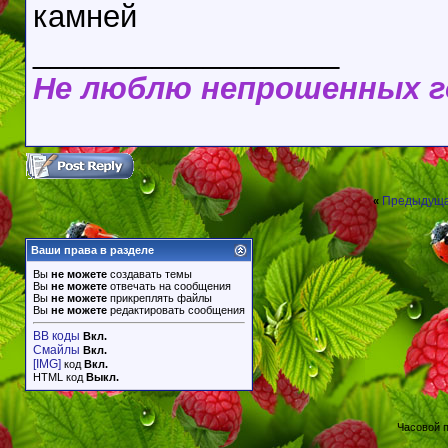
камней
__________________
Не люблю непрошенных 
Предыдуща
«
Ваши права в разделе
Вы
не можете
создавать темы
Вы
не можете
отвечать на сообщения
Вы
не можете
прикреплять файлы
Вы
не можете
редактировать сообщения
BB коды
Вкл.
Смайлы
Вкл.
[IMG]
код
Вкл.
HTML код
Выкл.
Часовой 