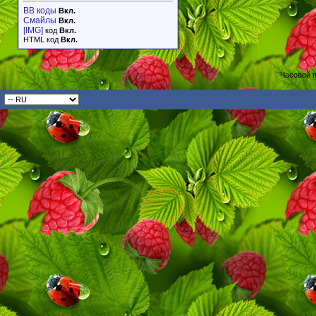
BB коды
Вкл.
Смайлы
Вкл.
[IMG]
код
Вкл.
HTML код
Вкл.
Часовой 