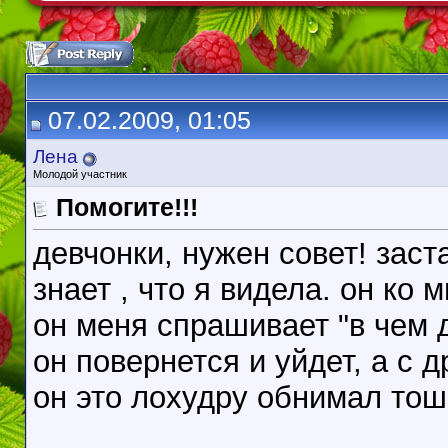
07.02.2009, 01:05
Лена
Молодой участник
Помогите!!!
девчонки, нужен совет! заста
знает , что я видела. он ко 
он меня спрашивает "в чем д
он повернется и уйдет, а с 
он это лохудру обнимал тош