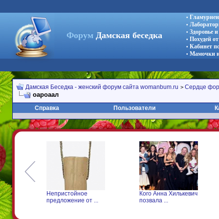
Гламурнен
•
Лаборатор
•
Здоровье 
•
Форум
Дамская беседка
Похудей от
•
Кабинет п
•
Мамочки и
•
Дамская Беседка - женский форум сайта womanbum.ru
Сердце фо
>
оароаал
Справка
Пользователи
К
Непристойное
Кого Анна Хилькевич
Д
предложение от ...
позвала ...
у