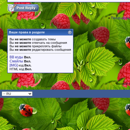
Предыдуща
«
Ваши права в разделе
Вы
не можете
создавать темы
Вы
не можете
отвечать на сообщения
Вы
не можете
прикреплять файлы
Вы
не можете
редактировать сообщения
BB коды
Вкл.
Смайлы
Вкл.
[IMG]
код
Вкл.
HTML код
Вкл.
Часовой 