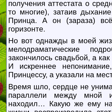
получения аттестата о сред
то многие), затаив дыхани
Принца. А он (зараза) вс
горизонте.
Но вот однажды в моей жиз
мелодраматические подр
закончилось свадьбой, а как 
И искреннее непонимание
Принцессу, а указали на мес
Время шло, сердце не унима
параллели между мной и
находил… Какую же ему на