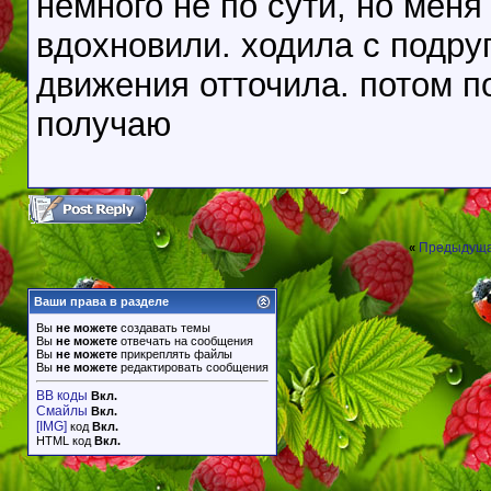
немного не по сути, но мен
вдохновили. ходила с подруг
движения отточила. потом п
получаю
Предыдуща
«
Ваши права в разделе
Вы
не можете
создавать темы
Вы
не можете
отвечать на сообщения
Вы
не можете
прикреплять файлы
Вы
не можете
редактировать сообщения
BB коды
Вкл.
Смайлы
Вкл.
[IMG]
код
Вкл.
HTML код
Вкл.