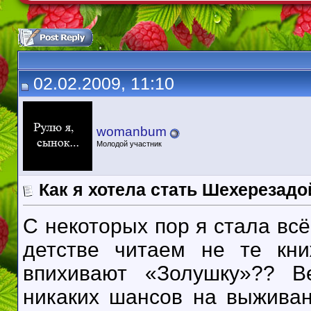
02.02.2009, 11:10
womanbum
Молодой участник
Как я хотела стать Шехерезадо
С некоторых пор я стала всё
детстве читаем не те кн
впихивают «Золушку»?? В
никаких шансов на выжива