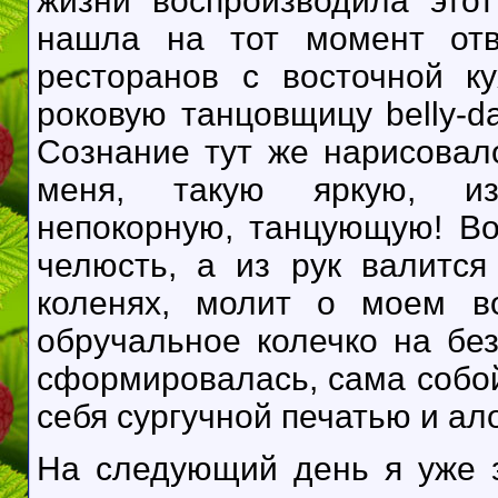
жизни воспроизводила это
нашла на тот момент отв
ресторанов с восточной к
роковую танцовщицу belly-d
Сознание тут же нарисовал
меня, такую яркую, изу
непокорную, танцующую! Во
челюсть, а из рук валится
коленях, молит о моем в
обручальное колечко на бе
сформировалась, сама собой
себя сургучной печатью и ал
На следующий день я уже з