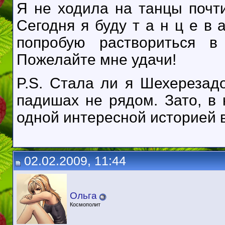
Я не ходила на танцы почти
Сегодня я буду т а н ц е в а
попробую раствориться в
Пожелайте мне удачи!
P.S. Стала ли я Шехерезад
падишах не рядом. Зато, в 
одной интересной историей 
02.02.2009, 11:44
Ольга
Космополит