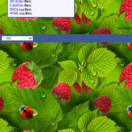
BB коды
Вкл.
Смайлы
Вкл.
[IMG]
код
Вкл.
HTML код
Вкл.
Часовой 