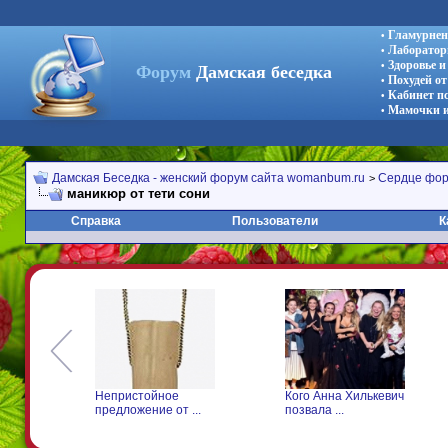
Гламурнен
•
Лаборатор
•
Здоровье 
•
Форум
Дамская беседка
Похудей от
•
Кабинет п
•
Мамочки и
•
Дамская Беседка - женский форум сайта womanbum.ru
Сердце фо
>
маникюр от тети сони
Справка
Пользователи
К
Непристойное
Кого Анна Хилькевич
предложение от ...
позвала ...