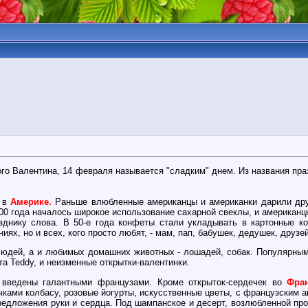
того Валентина, 14 февраля называется "сладким" днем. Из названия п
и в
Америке.
Раньше влюбленные американцы и американки дарили друг
800 года началось широкое использование сахарной свеклы, и американ
зднику слова. В 50-е года конфеты стали укладывать в картонные к
иях, но и всех, кого просто любят, - мам, пап, бабушек, дедушек, друзей
людей, а и любимых домашних животных - лошадей, собак. Популярны
а Teddy, и неизменные открытки-валентинки.
 введены галантными французами. Кроме открыток-сердечек во
Фра
ками колбасу, розовые йогурты, искусственные цветы, с французским ак
дложения руки и сердца. Под шампанское и десерт, возлюбленной протя