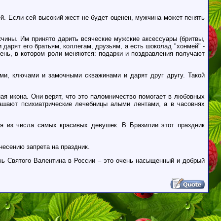
й. Если сей высокий жест не будет оценен, мужчина может пенять
жчины. Им принято дарить всяческие мужские аксессуары (бритвы,
 дарят его братьям, коллегам, друзьям, а есть шоколад "хонмей" -
нь, в котором роли меняются: подарки и поздравления получают
ми, ключами и замочными скважинами и дарят друг другу. Такой
ая икона. Они верят, что это паломничество помогает в любовных
ашают психиатрические лечебницы алыми лентами, а в часовнях
я из числа самых красивых девушек. В Бразилии этот праздник
есению запрета на праздник.
нь Святого Валентина в России – это очень насыщенный и добрый