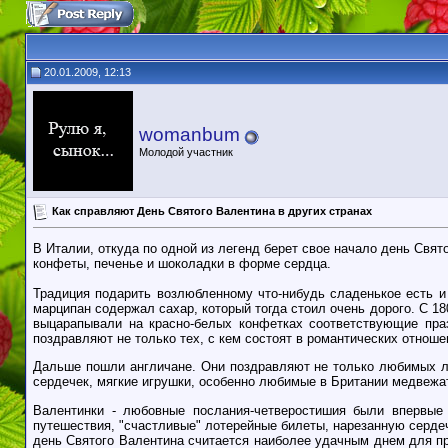
20.01.2009, 12:13
womanbum
Молодой участник
Как справляют День Святого Валентина в других странах
В Италии, откуда по одной из легенд берет свое начало день Свя
конфеты, печенье и шоколадки в форме сердца.
Традиция подарить возлюбленному что-нибудь сладенькое есть 
марципан содержал сахар, который тогда стоил очень дорого. С 1
выцарапывали на красно-белых конфетках соответствующие пра
поздравляют не только тех, с кем состоят в романтических отношен
Дальше пошли англичане. Они поздравляют не только любимых 
сердечек, мягкие игрушки, особенно любимые в Британии медвежат
Валентинки - любовные послания-четверостишия были впервые
путешествия, "счастливые" лотерейные билеты, нарезанную сердеч
день Святого Валентина считается наиболее удачным днем для пре