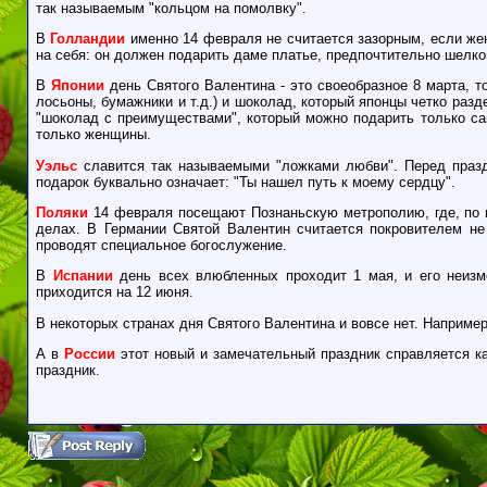
так называемым "кольцом на помолвку".
В
Голландии
именно 14 февраля не считается зазорным, если жен
на себя: он должен подарить даме платье, предпочтительно шелко
В
Японии
день Святого Валентина - это своеобразное 8 марта, 
лосьоны, бумажники и т.д.) и шоколад, который японцы четко разд
"шоколад с преимуществами", который можно подарить только с
только женщины.
Уэльс
славится так называемыми "ложками любви". Перед праз
подарок буквально означает: "Ты нашел путь к моему сердцу".
Поляки
14 февраля посещают Познаньскую метрополию, где, по по
делах. В Германии Святой Валентин считается покровителем н
проводят специальное богослужение.
В
Испании
день всех влюбленных проходит 1 мая, и его неизм
приходится на 12 июня.
В некоторых странах дня Святого Валентина и вовсе нет. Наприме
А в
России
этот новый и замечательный праздник справляется к
праздник.