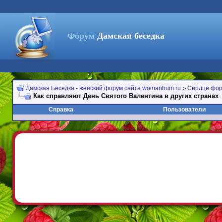
Форум
Дамская беседка
Дамская Беседка - женский форум сайта womanbum.ru
Сердце фо
>
Как справляют День Святого Валентина в других странах
Справка
Пользователи