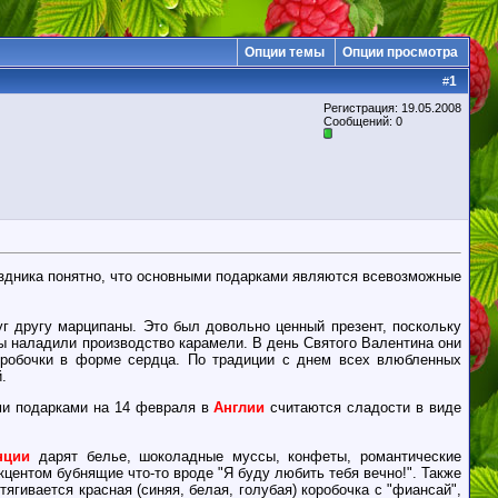
Опции темы
Опции просмотра
1
#
Регистрация: 19.05.2008
Сообщений: 0
раздника понятно, что основными подарками являются всевозможные
 другу марципаны. Это был довольно ценный презент, поскольку
цы наладили производство карамели. В день Святого Валентина они
оробочки в форме сердца. По традиции с днем всех влюбленных
.
ми подарками на 14 февраля в
Англии
считаются сладости в виде
нции
дарят белье, шоколадные муссы, конфеты, романтические
центом бубнящие что-то вроде "Я буду любить тебя вечно!". Также
гивается красная (синяя, белая, голубая) коробочка с "фиансай",