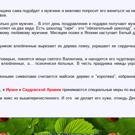
щина сама подойдет к мужчине и вежливо попросит его жениться на не
вое.
только для мужчин… В этот день поздравления и подарки получают му
еляют на два вида. Есть шоколад "гири" - это "обязательный шоколад", и
амому любимому мужчине. Месяцем позже в Японии наступает Белый де
дником влюбленные вырезают из дерева ложку, украшают ее сердечка
верью, покоятся мощи святого Валентина, и находится его чудотворн
е влюбленных, а… психически больных. В честь праздника немцы укр
енными символами считаются майское дерево и "королева", избранна
р, в
Иране
и
Саудовской Аравии
принимаются специальные меры по вын
ак микс из вышеперечисленного. И это не делает его хуже, отнюдь Де
Предыдущая тема
Следующая тема
«
|
»