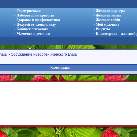
Гламурненько
Женская карьера
•
•
Лаборатория красоты
Женская магия
•
•
Здоровье и профилактика
Женское хобби
•
•
Похудей от слова к делу
Мой мужчина
•
•
Кабинет психолога
Рецепты
•
•
Мамочки и деточки
Книгосериал – женский
•
•
рума
Обсуждение новостей Женского Бума
>
Календарь