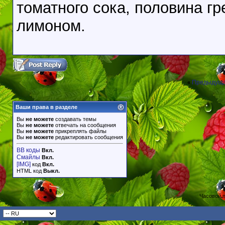
томатного сока, половина гр
лимоном.
Предыдуща
«
Ваши права в разделе
Вы
не можете
создавать темы
Вы
не можете
отвечать на сообщения
Вы
не можете
прикреплять файлы
Вы
не можете
редактировать сообщения
BB коды
Вкл.
Смайлы
Вкл.
[IMG]
код
Вкл.
HTML код
Выкл.
Часовой 