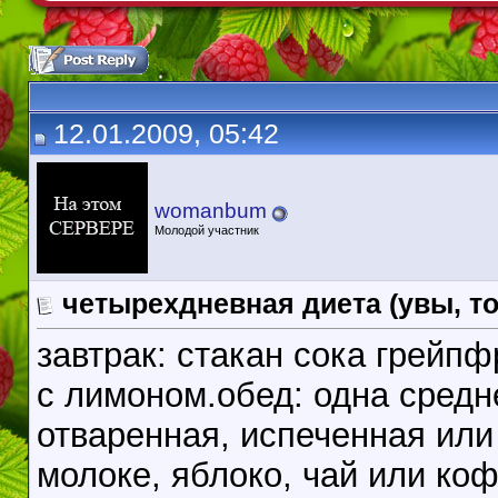
12.01.2009, 05:42
womanbum
Молодой участник
четырехдневная диета (увы, тол
завтрак: стакан сока грейпф
с лимоном.обед: одна средн
отваренная, испеченная или
молоке, яблоко, чай или ко