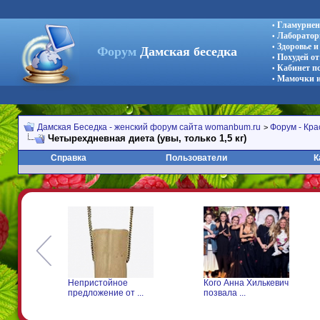
Гламурнен
•
Лаборатор
•
Здоровье 
•
Форум
Дамская беседка
Похудей от
•
Кабинет п
•
Мамочки и
•
Дамская Беседка - женский форум сайта womanbum.ru
Форум - Кра
>
Четырехдневная диета (увы, только 1,5 кг)
Справка
Пользователи
К
Непристойное
Кого Анна Хилькевич
предложение от ...
позвала ...