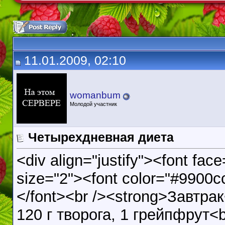
11.01.2009, 02:10
womanbum
Молодой участник
Четырехдневная диета
<div align="justify"><font face
size="2"><font color="#9900c
</font><br /><strong>Завтрак
120 г творога, 1 грейпфрут<b