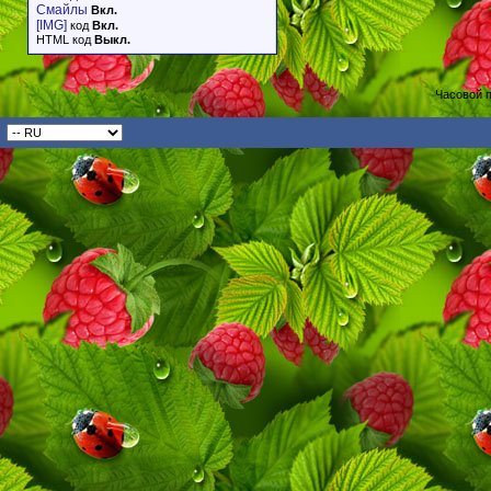
Смайлы
Вкл.
[IMG]
код
Вкл.
HTML код
Выкл.
Часовой 