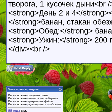
творога, 1 кусочек дыни<br /
<strong>День 2 и 4</strong><
</strong>банан, стакан обез
<strong>Обед:</strong> бана
<strong>Ужин:</strong> 200 
</div><br />
Предыдуща
«
Ваши права в разделе
Вы
не можете
создавать темы
Вы
не можете
отвечать на сообщения
Вы
не можете
прикреплять файлы
Вы
не можете
редактировать сообщения
BB коды
Вкл.