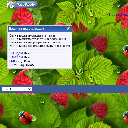
Предыдуща
«
Ваши права в разделе
Вы
не можете
создавать темы
Вы
не можете
отвечать на сообщения
Вы
не можете
прикреплять файлы
Вы
не можете
редактировать сообщения
BB коды
Вкл.
Смайлы
Вкл.
[IMG]
код
Вкл.
HTML код
Выкл.
Часовой 