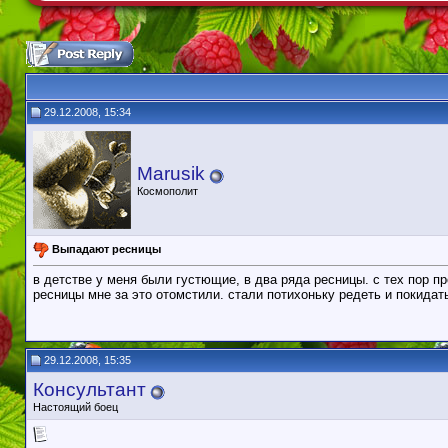
29.12.2008, 15:34
Marusik
Космополит
Выпадают ресницы
в детстве у меня были густющие, в два ряда ресницы. с тех пор п
ресницы мне за это отомстили. стали потихоньку редеть и покида
29.12.2008, 15:35
Консультант
Настоящий боец