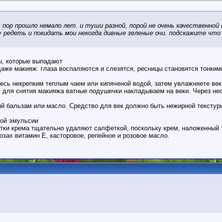
 пор прошло немало лет. и туши разной, порой не очень качественной
 редеть и покидать мои некогда дивные зеленые очи. подскажите чт
ы, которые выпадают
 даже макияж: глаза воспаляются и слезятся, ресницы становятся тонки
айтесь некрепким теплым чаем или кипяченой водой, затем увлажняете в
 для снятия макияжа ватные подушечки накладываем на веки. Через нес
ный бальзам или масло. Средство для век должно быть нежирной текстур
кой эмульсии
атки крема тщательно удаляют салфеткой, поскольку крем, наложенный 
зах витамин Е, касторовое, репейное и розовое масло.