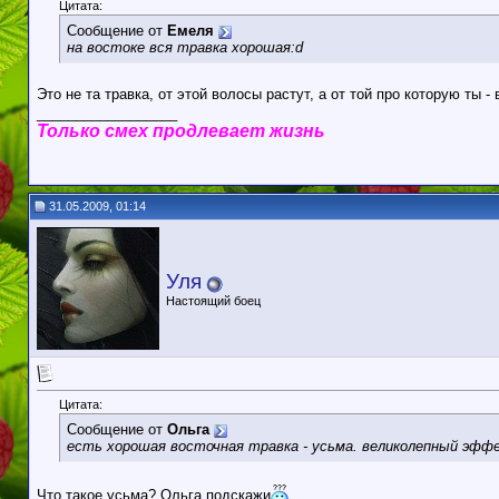
Цитата:
Сообщение от
Емеля
на востоке вся травка хорошая:d
Это не та травка, от этой волосы растут, а от той про которую ты 
__________________
Только смех продлевает жизнь
31.05.2009, 01:14
Уля
Настоящий боец
Цитата:
Сообщение от
Ольга
есть хорошая восточная травка - усьма. великолепный эффек
Что такое усьма? Ольга подскажи