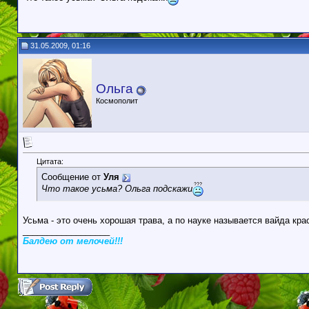
31.05.2009, 01:16
Ольга
Космополит
Цитата:
Сообщение от
Уля
Что такое усьма? Ольга подскажи
Усьма - это очень хорошая трава, а по науке называется вайда кр
__________________
Балдею от мелочей!!!