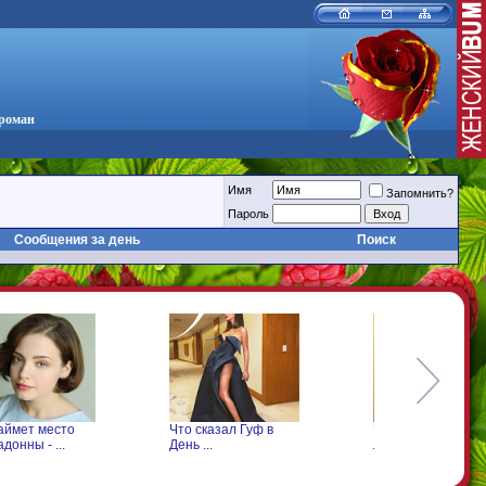
 роман
Имя
Запомнить?
Пароль
Сообщения за день
Поиск
аймет место
Что сказал Гуф в
Что произошло с
донны - ...
День ...
Леонтьевым на ...