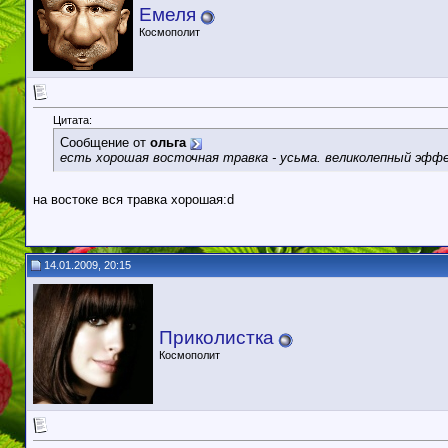
Емеля
Космополит
Цитата:
Сообщение от
ольга
есть хорошая восточная травка - усьма. великолепный эффек
на востоке вся травка хорошая:d
14.01.2009, 20:15
Приколистка
Космополит