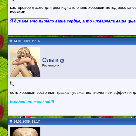
касторовое масло для ресниц - это очень хороший метод восстано
пучками
__________________
Я думала это пылало ваше сердце, а то шкварчала ваша цы
14.01.2009, 19:16
Ольга
Космополит
есть хорошая восточная травка - усьма. великолепный эффект и д
__________________
Балдею от мелочей!!!
14.01.2009, 19:17