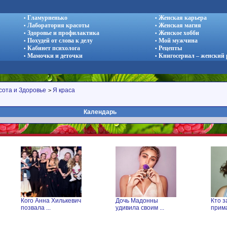
Гламурненько
Женская карьера
•
•
Лаборатория красоты
Женская магия
•
•
Здоровье и профилактика
Женское хобби
•
•
Похудей от слова к делу
Мой мужчина
•
•
Кабинет психолога
Рецепты
•
•
Мамочки и деточки
Книгосериал – женский
•
•
сота и Здоровье
Я краса
>
Календарь
Кого Анна Хилькевич
Дочь Мадонны
Кто з
позвала ...
удивила своим ...
прима