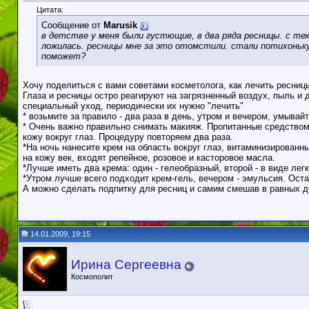
Цитата:
Сообщение от
Marusik
в детстве у меня были густющие, в два ряда ресницы. с тех
ложилась. ресницы мне за это отомстили. стали потихоньку
поможет?
Хочу поделиться с вами советами косметолога, как лечить ресниц
Глаза и ресницы остро реагируют на загрязненный воздух, пыль и
специальный уход, периодически их нужно "лечить"
* возьмите за правило - два раза в день, утром и вечером, умыв
* Очень важно правильно снимать макияж. Пропитанные средством
кожу вокруг глаз. Процедуру повторяем два раза.
*На ночь нанесите крем на область вокруг глаз, витаминизирован
на кожу век, входят репейное, розовое и касторовое масла.
*Лучше иметь два крема: один - гелеобразный, второй - в виде лег
*Утром лучше всего подходит крем-гель, вечером - эмульсия. Ост
А можно сделать подпитку для ресниц и самим смешав в равных до
14.01.2009, 19:15
Ирина Сергеевна
Космополит