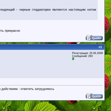
тенденций - черные гладиаторки являются настоящим хитом
еть прекрасно
3
#
Регистрация: 25.06.2008
Сообщений: 283
м действием - ответить затрудняюсь