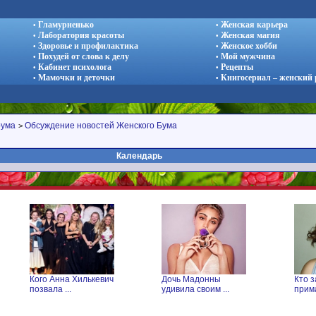
Гламурненько
Женская карьера
•
•
Лаборатория красоты
Женская магия
•
•
Здоровье и профилактика
Женское хобби
•
•
Похудей от слова к делу
Мой мужчина
•
•
Кабинет психолога
Рецепты
•
•
Мамочки и деточки
Книгосериал – женский
•
•
рума
Обсуждение новостей Женского Бума
>
Календарь
Кого Анна Хилькевич
Дочь Мадонны
Кто з
позвала ...
удивила своим ...
прима