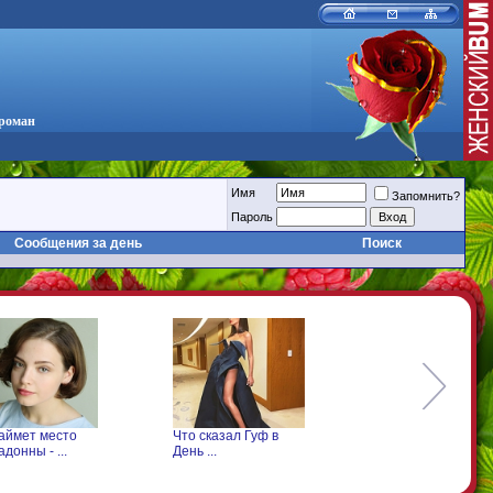
 роман
Имя
Запомнить?
Пароль
Сообщения за день
Поиск
аймет место
Что сказал Гуф в
Что произошло с
донны - ...
День ...
Леонтьевым на ...