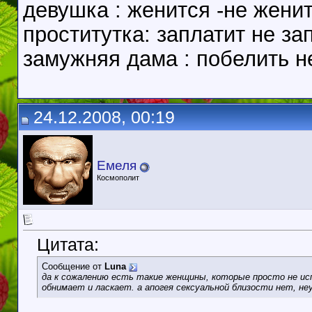
девушка : женится -не жени
проститутка: заплатит не за
замужняя дама : побелить н
24.12.2008, 00:19
Емеля
Космополит
Цитата:
Сообщение от
Luna
да к сожалению есть такие женщины, которые просто не ис
обнимает и ласкает. а апогея сексуальной близости нет, не