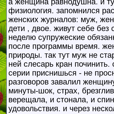
а женщина равнодушна. и ту
физиология. запомнился рас
женских журналов: муж, жена
дети , двое. живут себе без
неделю супружеские обязан
после программы время. жен
природы. так тут муж не ста
ней слесарь кран починить. 
серии приснишься - не прос
разговоров завалил женщину
минуты-шок, страх, брезглив
верещала, и стонала, и спи
удовольствия. и через неско