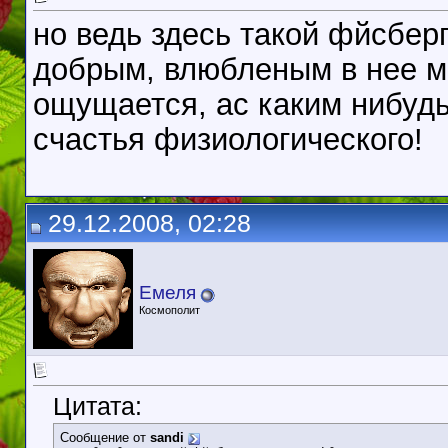
но ведь здесь такой фйсбер
добрым, влюбленым в нее м
ощущается, ас каким нибудь
счастья физиологического!
29.12.2008, 02:28
Емеля
Космополит
Цитата:
Сообщение от
sandi