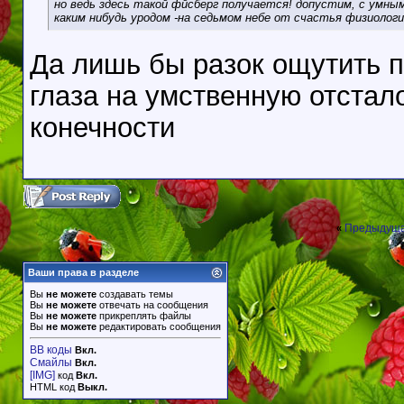
но ведь здесь такой фйсберг получается! допустим, с умны
каким нибудь уродом -на седьмом небе от счастья физиологи
Да лишь бы разок ощутить п
глаза на умственную отстал
конечности
Предыдуща
«
Ваши права в разделе
Вы
не можете
создавать темы
Вы
не можете
отвечать на сообщения
Вы
не можете
прикреплять файлы
Вы
не можете
редактировать сообщения
BB коды
Вкл.
Смайлы
Вкл.
[IMG]
код
Вкл.
HTML код
Выкл.