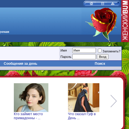
 роман
Имя
Запомнить?
Пароль
Сообщения за день
Поиск
займет место
Что сказал Гуф в
Что произошло с
адонны - ...
День ...
Леонтьевым на ..