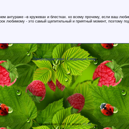
нем антураже –в кружевах и блестках. ко всему прочему, если ваш люб
рок любимому - это самый щепитильный и приятный момент, поэтому под
Предыдущая тема
Следующая тема
«
|
»
Часовой пояс GMT +5, время:
01:59
.