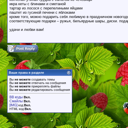
икра кеты с блинами и сметаной
тартар из лосося с перепелиными яйцами
паштет из гусиной печени с яблоками
кроме того, можно подарить себя любимую в праздничном новогод
соответствующие подарки – ружья, бильярдные шары, диски. пода
удачи и любви вам!
Ваши права в разделе
Вы
не можете
создавать темы
Вы
не можете
отвечать на сообщения
Вы
не можете
прикреплять файлы
Вы
не можете
редактировать сообщения
BB коды
Вкл.
Смайлы
Вкл.
[IMG]
код
Вкл.
HTML код
Вкл.