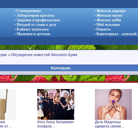
Гламурненько
Женская карьера
•
•
Лаборатория красоты
Женская магия
•
•
Здоровье и профилактика
Женское хобби
•
•
Похудей от слова к делу
Мой мужчина
•
•
Кабинет психолога
Рецепты
•
•
Мамочки и деточки
Книгосериал – женский
•
•
рума
Обсуждение новостей Женского Бума
>
Календарь
Кого Анна Хилькевич
Дочь Мадонны
Кто 
позвала ...
удивила своим ...
прим