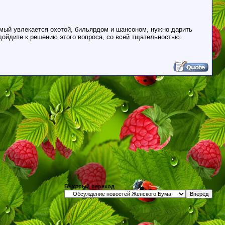
имый увлекается охотой, бильярдом и шансоном, нужно дарить
ойдите к решению этого вопроса, со всей тщательностью.
Быстрый переход