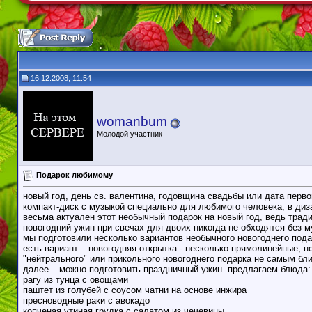
16.12.2008, 11:54
womanbum
Молодой участник
Подарок любимому
новый год, день св. валентина, годовщина свадьбы или дата перв
компакт-диск с музыкой специально для любимого человека, в диз
весьма актуален этот необычный подарок на новый год, ведь трад
новогодний ужин при свечах для двоих никогда не обходятся без 
мы подготовили несколько вариантов необычного новогоднего пода
есть вариант – новогодняя открытка - несколько прямолинейные, н
"нейтрального" или прикольного новогоднего подарка не самым бл
далее – можно подготовить праздничный ужин. предлагаем блюда:
рагу из тунца с овощами
паштет из голубей с соусом чатни на основе инжира
пресноводные раки с авокадо
копченая утиная грудка с салатом из чечевицы