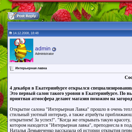
14.12.2008, 18:48
admin
Administrator
Интерьерная лавка
Сос
4 декабря в Екатеринбурге открылся специализированны
Это первый салон такого уровня в Екатеринбурге. По 
приятная атмосфера делают магазин похожим на загоро
Открытие салона "Интерьерная Лавка" прошло в очень тепло
стильный уютный интерьер, а также атрибуты приближающег
открытием! За успех!". "Когда же открывать такую красоту
котором находится "Интерьерная лавка", преподнесла в под
Наталья Демьянченко рассказала об истории открытия перв