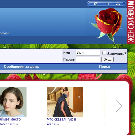
 роман
Имя
Запомнить?
Пароль
Сообщения за день
Поиск
аймет место
Что сказал Гуф в
Что произошло с
донны - ...
День ...
Леонтьевым на ...