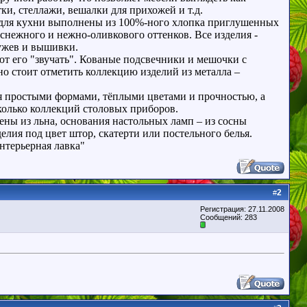
и, стеллажи, вешалки для прихожей и т.д.
и для кухни выполнены из 100%-ного хлопка приглушенных
снежного и нежно-оливкового оттенков. Все изделия -
ружев и вышивки.
т его "звучать". Кованые подсвечники и мешочки с
о стоит отметить коллекцию изделий из металла –
я простыми формами, тёплыми цветами и прочностью, а
олько коллекций столовых приборов.
ны из льна, основания настольных ламп – из сосны
елия под цвет штор, скатерти или постельного белья.
Интерьерная лавка"
2
#
Регистрация: 27.11.2008
Сообщений: 283