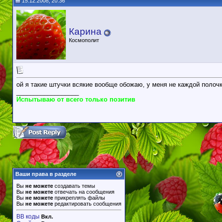
15.12.2008, 20:36
Карина
Космополит
ой я такие штучки всякие вообще обожаю, у меня не каждой полочк
__________________
Испытываю от всего только позитив
Ваши права в разделе
Вы
не можете
создавать темы
Вы
не можете
отвечать на сообщения
Вы
не можете
прикреплять файлы
Вы
не можете
редактировать сообщения
BB коды
Вкл.