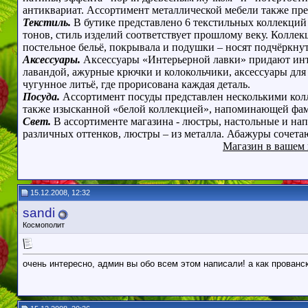
антиквариат. Ассортимент металлической мебели также пре
Текстиль.
В бутике представлено 6 текстильных коллекци
тонов, стиль изделий соответствует прошлому веку.
Коллекц
постельное бельё, покрывала и подушки – носят подчёркн
Аксессуары.
Аксессуары «Интерьерной лавки» придают инте
лавандой, ажурные крючки и колокольчики, аксессуары для
чугунное литьё, где прорисована каждая деталь.
Посуда.
Ассортимент посуды представлен несколькими колл
также изысканной «белой коллекцией», напоминающей фам
Свет.
В ассортименте магазина - люстры, настольные и н
различных оттенков, люстры – из металла. Абажуры сочетаю
Магазин в вашем 
15.12.2008, 12:32
sandi
Космополит
очень интересно, админ вы обо всем этом написали! а как прованс