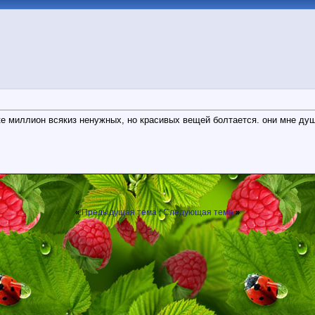
е миллион всякиз ненужных, но красивых вещей болтается. они мне душу 
Предыдущая тема
Следующая тема
«
|
»