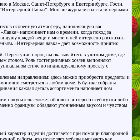
жно в Москве, Санкт-Петербурге и Екатеринбурге.
Гости,
т "Интерьерной Лавки". Многие журналисты стали первыми
аетесь в особенную атмосферу, наполняющую вас
«Лавка» напоминает нам о времени, когда поход за
и душу каждой вещи и могли о ней интересно рассказать.
еньям. «Интерьерная лавка» даёт возможность приятно
й. Переступив порог, вы оказывайтесь в уютном доме, где
лым столом. Роль гостеприимных хозяев выполняют
в уникальном стиле по индивидуальному проекту с
стилевым направлением: здесь можно приобрести предметы и
рмонично смотреться в любом доме. В бутике собраны
аривания каждая деталь ассортимента наполняет дом
нии покупатель сможет обновить интерьер всей кухни либо
. именно французы обладают утонченным вкусом и чувством
жный характер изделий достигается при помощи благородной
учной работы, что позволяет мебели выглядеть как