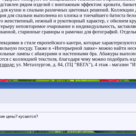
дставлен рядом изделий с винтажным эффектом: кровати, банкетк
й для кухни и спальни различных цветовых решений. Коллекци
ия для спальни выполнена из хлопка и тончайшего батиста бело
уто женственный, нежный и рукотворный характер, с обилием к
рьеру неповторимое очарование и индивидуальность, заставляю
 ванной, старинные гравюры и рамочки для фотографий. Отдельн
екциями в стиле европейского кантри, которые характеризуютс
ильную посуду. Также в «Интерьерной лавке» можно найти неск
апольные лампы с абажурами и настенными бра. Абажуры выполне
тся с коллекцией текстиля, благодаря чему можно подобрать изд
городе:
ул.
Металлургов, д. 84, (ТЦ "ВЕГА"), 4 этаж - магазин "
кие цены? кусаются?