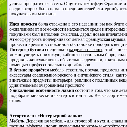
успела превратиться в сеть. Ощутить атмосферу Франции и
среди которых было немало представителей екатеринбургс
покупателями магазина.
Идея проекта
была отражена в его названии: вы как будто
оживлением от возможности находиться среди интересных п
покупками был наполнен смыслом, дарил новые впечатления
Атмосферу уюта подчёркивают лёгкая французская музыка, 
провести время и в спокойной обстановке подобрать вещи 
Интерьер бутика
специально
разделён на зоны
, чтобы пос
можно увидеть прихожую, кабинет со стильным бюро, спал
продавцы-консультанты - обаятельные девушки, к которым 
помощью профессиональных дизайнеров.
В бутике продаётся
мебель, текстиль, посуда, предметы и
аксессуары средиземноморского и английского стиля, кант
винтажные предметы интерьера, реплики с подлинных вещ
удивительным очарованием прошлого.
Уникальная особенность лавки
состоит в том, что все де
подобрать занавески и скатерть в тон и т.д.
Весь ассортимен
стиля.
Ассортимент «Интерьерной лавки».
Мебель.
Деревянная мебель - для столовой и кухни, спальн
патины, эффекта «порчи древесным жучком» и «потёртости»