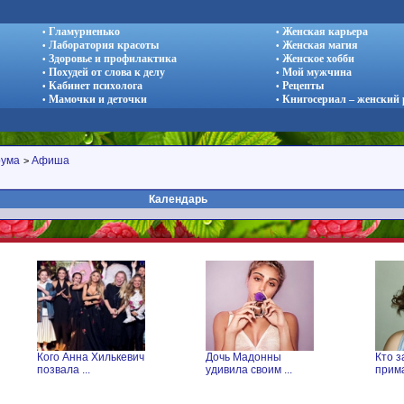
Гламурненько
Женская карьера
•
•
Лаборатория красоты
Женская магия
•
•
Здоровье и профилактика
Женское хобби
•
•
Похудей от слова к делу
Мой мужчина
•
•
Кабинет психолога
Рецепты
•
•
Мамочки и деточки
Книгосериал – женский
•
•
рума
Афиша
>
Календарь
Кого Анна Хилькевич
Дочь Мадонны
Кто з
позвала ...
удивила своим ...
прима