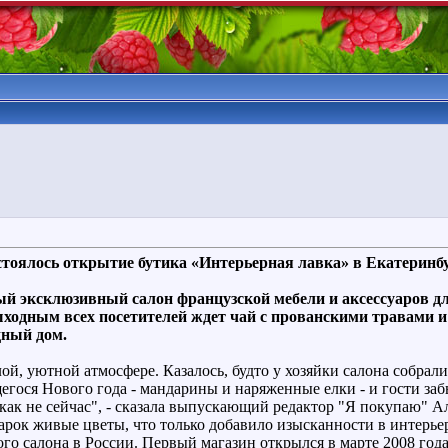
тоялось открытие бутика «Интерьерная лавка» в Екатеринб
й эксклюзивный салон французской мебели и аксессуаров дл
выходным всех посетителей ждет чай с прованскими травами
дный дом.
й, уютной атмосфере. Казалось, будто у хозяйки салона собрали
ося Нового года - мандарины и наряженные елки - и гости забы
, как не сейчас", - сказала выпускающий редактор "Я покупаю" 
арок живые цветы, что только добавило изысканности в интерьер
ого салона в России. Первый магазин открылся в марте 2008 год