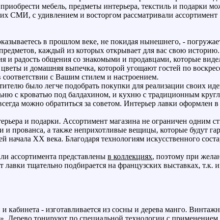
 приобрести мебель, предметы интерьера, текстиль и подарки мо
ких СМИ, с удивлением и восторгом рассматривали ассортимен
 оказываетесь в прошлом веке, не покидая нынешнего, - погруж
редметов, каждый из которых открывает для вас свою историю. 
 и радость общения со знакомыми и продавцами, которые видел
цветы и домашняя выпечка, которой угощают гостей по воскрес
в соответствии с Вашим стилем и настроением.
етителю было легче подобрать покупки для реализации своих иде
ьню с кроватью под балдахином, и кухню с традиционным круг
всегда можно обратиться за советом. Интерьер лавки оформлен 
нтерьера и подарки. Ассортимент магазина не ограничен одним 
ри и прованса, а также неприхотливые вещицы, которые будут га
ей начала
XX
века. Благодаря технологиям искусственного сост
тали ассортимента представлены
в коллекциях
, поэтому при жела
т лавки тщательно подбирается на французских выставках, т.к
и и кабинета - изготавливается из сосны и дерева манго. Винта
. Дерево тонируют по специальной технологии с применением р