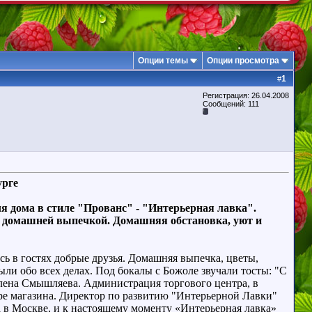
Опции темы
Опции просмотра
1
#
Регистрация: 26.04.2008
Сообщений: 111
урге
я дома в стиле "Прованс" - "Интерьерная лавка".
 и домашней выпечкой. Домашняя обстановка, уют и
сь в гостях добрые друзья. Домашняя выпечка, цветы,
ли обо всех делах. Под бокалы с Божоле звучали тосты: "С
Алена Смышляева.
Администрация торгового центра, в
е магазина.
Директор по развитию "Интерьерной Лавки"
а в Москве, и к настоящему моменту «Интерьерная лавка»