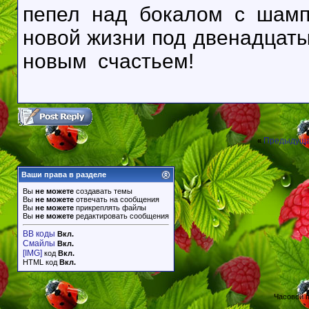
пепел над бокалом с шамп
новой жизни под двенадцаты
новым счастьем!
Предыдуща
«
Ваши права в разделе
Вы
не можете
создавать темы
Вы
не можете
отвечать на сообщения
Вы
не можете
прикреплять файлы
Вы
не можете
редактировать сообщения
BB коды
Вкл.
Смайлы
Вкл.
[IMG]
код
Вкл.
HTML код
Вкл.
Часовой 