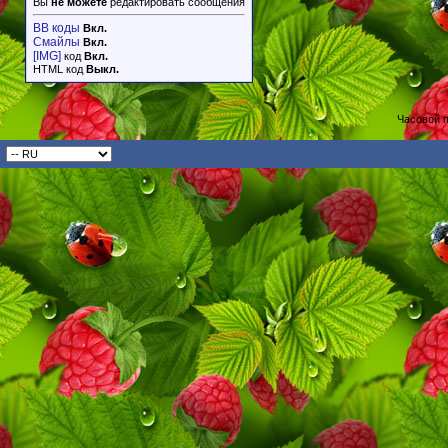
Вы
не можете
редактировать сообщения
BB коды
Вкл.
Смайлы
Вкл.
[IMG]
код
Вкл.
HTML код
Выкл.
Часовой 