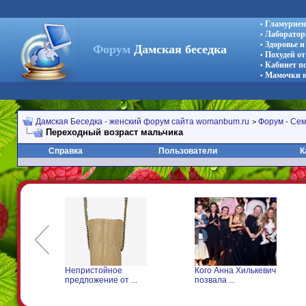
Гламурнен
•
Лаборатор
•
Здоровье 
•
Форум
Дамская беседка
Похудей от
•
Кабинет п
•
Мамочки и
•
Дамская Беседка - женский форум сайта womanbum.ru
Форум - Сем
>
Переходный возраст мальчика
Справка
Пользователи
К
Непристойное
Кого Анна Хилькевич
Дочь
предложение от ...
позвала ...
удиви