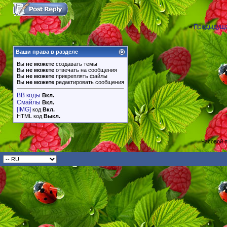
Предыдуща
«
Ваши права в разделе
Вы
не можете
создавать темы
Вы
не можете
отвечать на сообщения
Вы
не можете
прикреплять файлы
Вы
не можете
редактировать сообщения
BB коды
Вкл.
Смайлы
Вкл.
[IMG]
код
Вкл.
HTML код
Выкл.
Часовой 