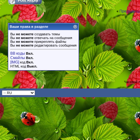
Предыдуща
«
Ваши права в разделе
Вы
не можете
создавать темы
Вы
не можете
отвечать на сообщения
Вы
не можете
прикреплять файлы
Вы
не можете
редактировать сообщения
BB коды
Вкл.
Смайлы
Вкл.
[IMG]
код
Вкл.
HTML код
Выкл.
Часовой 