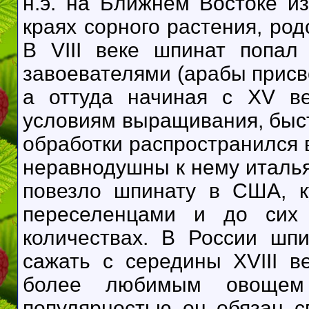
н.э. на Ближнем Востоке и
краях сорного растения, ро
В VIII веке шпинат попал
завоевателями (арабы присв
а оттуда начиная с XV ве
условиям выращивания, быст
обработки распространился 
неравнодушны к нему италь
повезло шпинату в США, к
переселенцами и до сих
количествах. В России шп
сажать с середины XVIII в
более любимым овоще
популярностью он обязан 