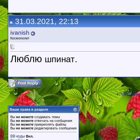
31.03.2021, 22:13
ivanish
Космополит
Люблю
.
шпинат
Предыдуща
«
Ваши права в разделе
Вы
не можете
создавать темы
Вы
не можете
отвечать на сообщения
Вы
не можете
прикреплять файлы
Вы
не можете
редактировать сообщения
BB коды
Вкл.