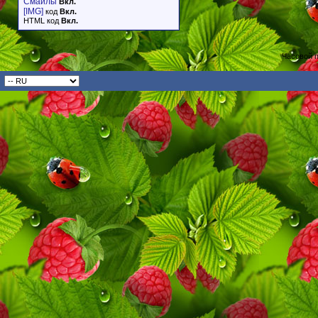
Смайлы
Вкл.
[IMG]
код
Вкл.
HTML код
Вкл.
Часовой 