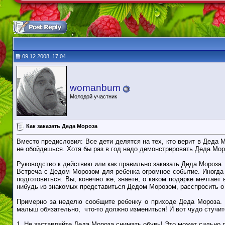
09.12.2008, 17:04
womanbum
Молодой участник
Как заказать Деда Мороза
Вместо предисловия: Все дети делятся на тех, кто верит в Деда 
не обойдешься. Хотя бы раз в год надо демонстрировать Деда Мор
Руководство к действию или как правильно заказать Деда Мороза:
Встреча с Дедом Морозом для ребенка огромное событие. Иногда д
подготовиться. Вы, конечно же, знаете, о каком подарке мечтает
нибудь из знакомых представиться Дедом Морозом, расспросить о
Примерно за неделю сообщите ребенку о приходе Деда Мороза. Ра
малыш обязательно, что-то должно измениться! И вот чудо стучит
1. Не заставляйте Деда Мороза снимать обувь! Это может сильно 