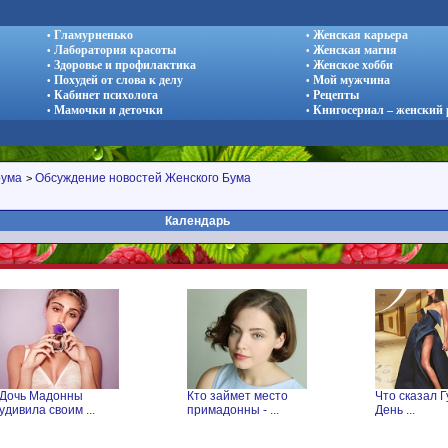
Гламурненько
Женская карьера
•
•
Лаборатория красоты
Женская магия
•
•
Здоровье и профилактика
Женское хобби
•
•
Похудей от слова к делу
Мой мужчина
•
•
Кабинет психолога
Рецепты
•
•
Мамочки и деточки
Книгосериал – женский
•
•
рума
Обсуждение новостей Женского Бума
>
Календарь
Кто займет место
Что сказал Гуф в
Чт
примадонны - ...
День ...
Ле