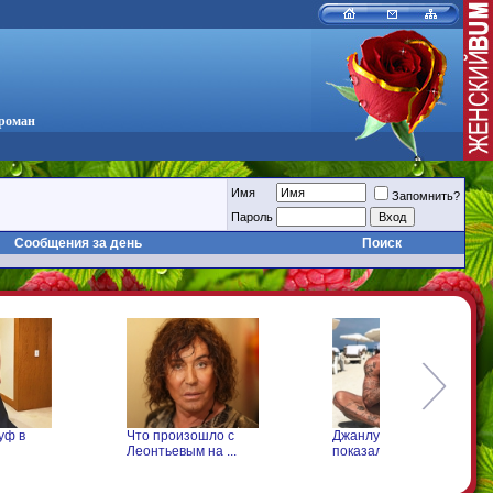
 роман
Имя
Запомнить?
Пароль
Сообщения за день
Поиск
о произошло с
Джанлука Вакка
Что делает Ма
онтьевым на ...
показал свою ...
Фадеев для ...