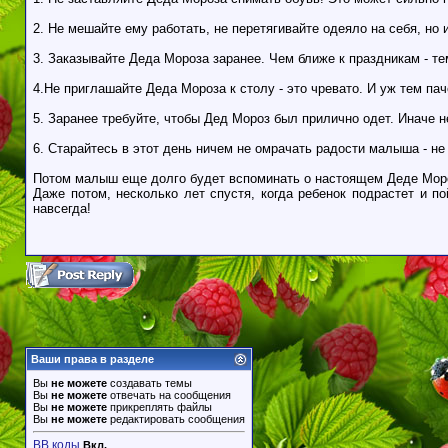
2. Не мешайте ему работать, не перетягивайте одеяло на себя, но
3. Заказывайте Деда Мороза заранее. Чем ближе к праздникам - т
4.Не приглашайте Деда Мороза к столу - это чревато. И уж тем па
5. Заранее требуйте, чтобы Дед Мороз был прилично одет. Иначе н
6. Старайтесь в этот день ничем не омрачать радости малыша - не 
Потом малыш еще долго будет вспоминать о настоящем Деде Мороз
Даже потом, несколько лет спустя, когда ребенок подрастет и п
навсегда!
Ваши права в разделе
Вы
не можете
создавать темы
Вы
не можете
отвечать на сообщения
Вы
не можете
прикреплять файлы
Вы
не можете
редактировать сообщения
BB коды
Вкл.