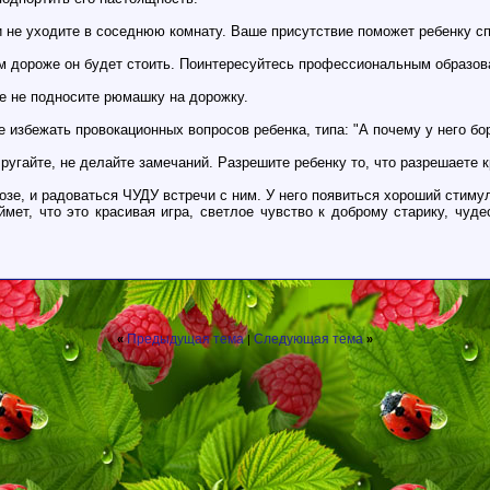
 и не уходите в соседнюю комнату. Ваше присутствие поможет ребенку с
ем дороже он будет стоить. Поинтересуйтесь профессиональным образов
че не подносите рюмашку на дорожку.
е избежать провокационных вопросов ребенка, типа: "А почему у него бо
ругайте, не делайте замечаний. Разрешите ребенку то, что разрешаете к
е, и радоваться ЧУДУ встречи с ним. У него появиться хороший стиму
оймет, что это красивая игра, светлое чувство к доброму старику, ч
Предыдущая тема
Следующая тема
«
|
»