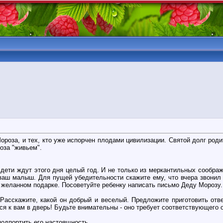
Мороза, и тех, кто уже испорчен плодами цивилизации. Святой долг род
оза "живьем".
ети ждут этого дня целый год. И не только из меркантильных соображ
 ваш малыш. Для пущей убедительности скажите ему, что вчера звонил
 желанном подарке. Посоветуйте ребенку написать письмо Деду Морозу.
сскажите, какой он добрый и веселый. Предложите приготовить ответ
ся к вам в дверь! Будьте внимательны - оно требует соответствующего 
подпортить его настоящность.