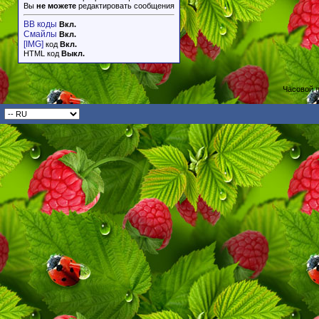
Вы
не можете
редактировать сообщения
BB коды
Вкл.
Смайлы
Вкл.
[IMG]
код
Вкл.
HTML код
Выкл.
Часовой 