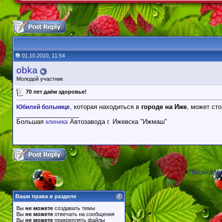
01.10.2010, 11:54
obka
Молодой участник
70 лет даём здоровье!
, которая находиться в
городе на Иже
, может сто
Юбилей больнице
__________________
Большая
Автозавода г. Ижевска "Ижмаш"
клиника
Предыдуща
«
Ваши права в разделе
Вы
не можете
создавать темы
Вы
не можете
отвечать на сообщения
Вы
не можете
прикреплять файлы