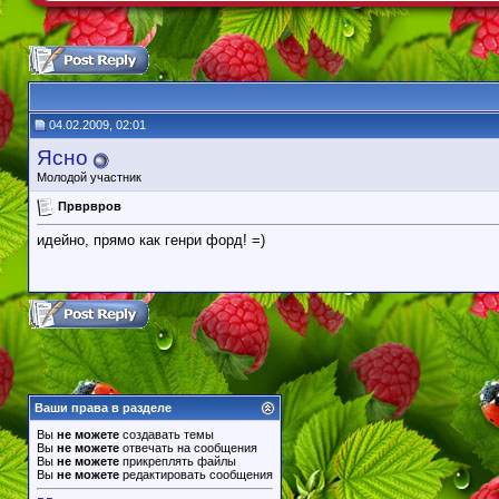
04.02.2009, 02:01
Ясно
Молодой участник
Прврвров
идейно, прямо как генри форд! =)
Ваши права в разделе
Вы
не можете
создавать темы
Вы
не можете
отвечать на сообщения
Вы
не можете
прикреплять файлы
Вы
не можете
редактировать сообщения