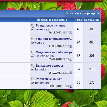
Искать в этом разделе
Последнее сообщение
Темы
Сообщений
Раздельное питание
46
380
meleeboyy
от
26.11.2012
21:37
а вы что купили своему...
94
466
Kouros
от
14.05.2015
22:42
Медицинские лаборатори
63
301
Ekaterina2906
от
09.07.2016
21:35
Выпадают волосы
57
310
Tanuwka
от
25.10.2013
22:11
Роликовые коньки
30
176
Толстушка
от
02.06.2012
13:23