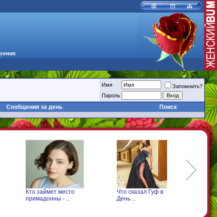
 роман
Имя
Запомнить?
Пароль
Сообщения за день
Поиск
о займет место
Что сказал Гуф в
Что произошло
имадонны - ...
День ...
Леонтьевым на .