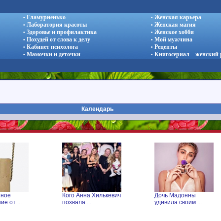
Гламурненько
Женская карьера
•
•
Лаборатория красоты
Женская магия
•
•
Здоровье и профилактика
Женское хобби
•
•
Похудей от слова к делу
Мой мужчина
•
•
Кабинет психолога
Рецепты
•
•
Мамочки и деточки
Книгосериал – женский
•
•
Календарь
Кого Анна Хилькевич
Дочь Мадонны
Кт
позвала ...
удивила своим ...
пр