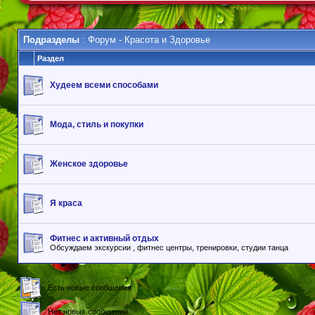
Подразделы
: Форум - Красота и Здоровье
Раздел
Худеем всеми способами
Мода, стиль и покупки
Женское здоровье
Я краса
Фитнес и активный отдых
Обсуждаем экскурсии , фитнес центры, тренировки, студии танца
Есть новые сообщения
Нет новых сообщений