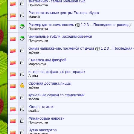
знатненько - самый большой сыр
Приколистка
Развлекательные центры Екатеринбурга
Marusik
Размер где-то сэмь-восэмь
1
2
3
Последняя страница
(
...
)
Приколистка
уникальные туфли. заходим смеемся
Приколистка
сними напряжение, посмейся от души
1
2
3
Последняя 
(
...
забава
Смеёмся над фигурой
Маргаритка
интересные факты о ресторанах
Анюта
Срочная доставка пиццы
забава
курьезные случаи со студентами
забава
Юмор в стихах
esallka
Финансовые новости
Приколистка
Чутка анекдотов