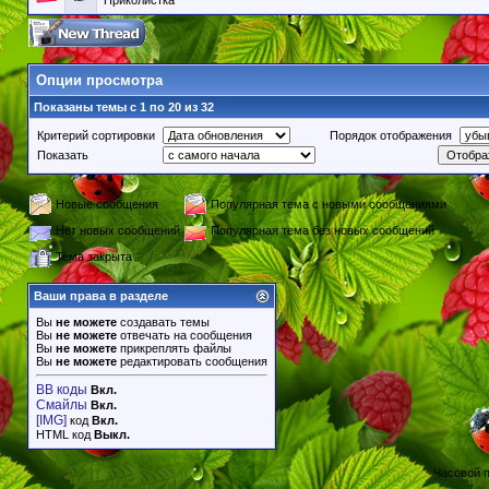
Приколистка
Опции просмотра
Показаны темы с 1 по 20 из 32
Критерий сортировки
Порядок отображения
Показать
Новые сообщения
Популярная тема с новыми сообщениями
Нет новых сообщений
Популярная тема без новых сообщений
Тема закрыта
Ваши права в разделе
Вы
не можете
создавать темы
Вы
не можете
отвечать на сообщения
Вы
не можете
прикреплять файлы
Вы
не можете
редактировать сообщения
BB коды
Вкл.
Смайлы
Вкл.
[IMG]
код
Вкл.
HTML код
Выкл.
Часовой 