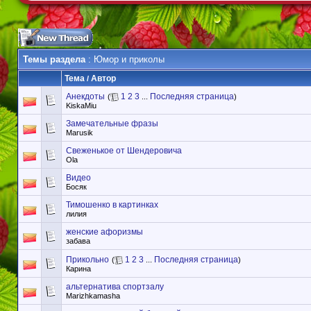
Темы раздела
: Юмор и приколы
Тема
Автор
/
Анекдоты
1
2
3
Последняя страница
(
...
)
KiskaMiu
Замечательные фразы
Marusik
Свеженькое от Шендеровича
Ola
Видео
Босяк
Тимошенко в картинках
лилия
женские афоризмы
забава
Прикольно
1
2
3
Последняя страница
(
...
)
Карина
альтернатива спортзалу
Marizhkamasha